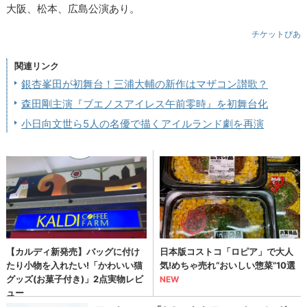
大阪、松本、広島公演あり。
チケットぴあ
関連リンク
銀杏峯田が初舞台！三浦大輔の新作はマザコン讃歌？
森田剛主演『ブエノスアイレス午前零時』を初舞台化
小日向文世ら5人の名優で描くアイルランド劇を再演