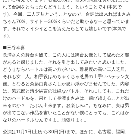
れて台詞をとちったらどうしよう、ということです(本気で
す)。今回、二人芝居ということなので、台詞は出来ればまさみ
ちゃん70%、サイトー30%くらいだと助かるなーと思っていま
す。それでオイシイとこを貰えたらとても嬉しいです(本気で
す)。
■三谷幸喜
長澤さんの舞台を観て、この人には舞台女優として秘めた才能
があると感じました。それを引き出してみたいと思いました。
どうせならハードルは高い方がいい。難易度の高い二人芝居。
それも女二人。相手役はめちゃくちゃ芝居の上手いベテラン女
優。となると斎藤由貴さんしか思い浮かびませんでした。内容
は、紫式部と清少納言の壮絶なバトル。それにしても、これだ
けのハードルを、果たして長澤まさみは、飛び越えることが出
来るのか？ たぶん出来ます。お楽しみに。ちなみに、実は男
が出てこない作品を書いたことがない僕にとっても、これはか
なりのハードルなんですよ。頑張ります。
公演は11月1日(土)から30日(日)まで。ほかに、名古屋、福岡、