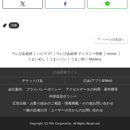
演劇
>
ページの先頭へ
ウレぴあ総研
|
ハピママ*
|
ウレぴあ総研 ディズニー特集
|
mimot.
|
うまいめし
|
うまいパン
|
うまい肉
|
Medery.
ぴあ関連サイト
チケットぴあ
ぴあ(アプリ&Web)
会社案内
プライバシーポリシー
アクセスデータの利用・著作権等
外部送信ポリシー
広告出稿・お取り組みのご相談・情報掲載・その他お問い合わせ
一般の読者の方・ユーザーの方からのお問い合わせ
Copyright (C) PIA Corporation. All Rights Reserved.