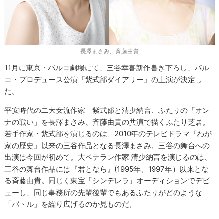
長澤まさみ、斉藤由貴
11月に東京・パルコ劇場にて、三谷幸喜新作書き下ろし、パル
コ・プロデュース公演『紫式部ダイアリー』の上演が決定し
た。
平安時代の二大女流作家 紫式部と清少納言、ふたりの「オン
ナの戦い」を長澤まさみ、斉藤由貴の共演で描くふたり芝居。
若手作家・紫式部を演じるのは、2010年のテレビドラマ『わが
家の歴史』以来の三谷作品となる長澤まさみ。三谷の舞台への
出演は今回が初めて。大ベテラン作家 清少納言を演じるのは、
三谷の舞台作品には『君となら』(1995年、1997年）以来とな
る斉藤由貴。同じく東宝「シンデレラ」オーディションでデビ
ューし、同じ事務所の先輩後輩でもあるふたりがどのような
「バトル」を繰り広げるのか見ものだ。