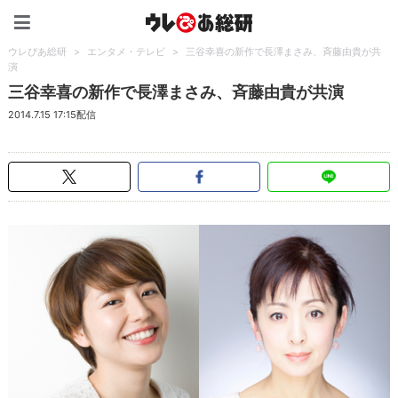
ウレぴあ総研（うれぴあ）
ウレぴあ総研
>
エンタメ・テレビ
>
三谷幸喜の新作で長澤まさみ、斉藤由貴が共
演
三谷幸喜の新作で長澤まさみ、斉藤由貴が共演
2014.7.15 17:15配信