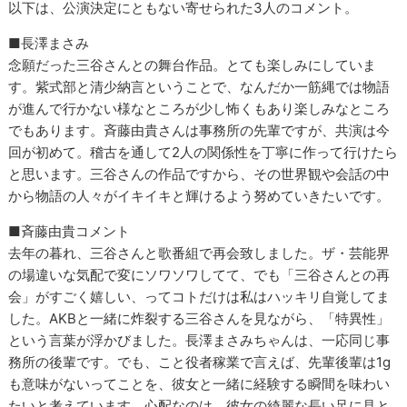
以下は、公演決定にともない寄せられた3人のコメント。
■長澤まさみ
念願だった三谷さんとの舞台作品。とても楽しみにしていま
す。紫式部と清少納言ということで、なんだか一筋縄では物語
が進んで行かない様なところが少し怖くもあり楽しみなところ
でもあります。斉藤由貴さんは事務所の先輩ですが、共演は今
回が初めて。稽古を通して2人の関係性を丁寧に作って行けたら
と思います。三谷さんの作品ですから、その世界観や会話の中
から物語の人々がイキイキと輝けるよう努めていきたいです。
■斉藤由貴コメント
去年の暮れ、三谷さんと歌番組で再会致しました。ザ・芸能界
の場違いな気配で変にソワソワしてて、でも「三谷さんとの再
会」がすごく嬉しい、ってコトだけは私はハッキリ自覚してま
した。AKBと一緒に炸裂する三谷さんを見ながら、「特異性」
という言葉が浮かびました。長澤まさみちゃんは、一応同じ事
務所の後輩です。でも、こと役者稼業で言えば、先輩後輩は1g
も意味がないってことを、彼女と一緒に経験する瞬間を味わい
たいと考えています。心配なのは、彼女の綺麗な長い足に見と