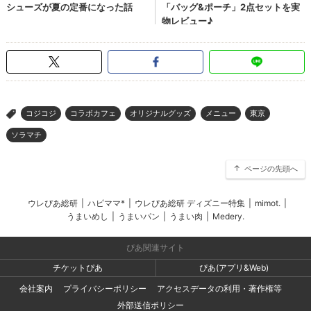
コジコジ
コラボカフェ
オリジナルグッズ
メニュー
東京
>
ソラマチ
ページの先頭へ
ウレぴあ総研
|
ハピママ*
|
ウレぴあ総研 ディズニー特集
|
mimot.
|
うまいめし
|
うまいパン
|
うまい肉
|
Medery.
ぴあ関連サイト
チケットぴあ
ぴあ(アプリ&Web)
会社案内
プライバシーポリシー
アクセスデータの利用・著作権等
外部送信ポリシー