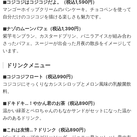
◼︎コジコジはコジコジだよ。（税込1,590円）
マンゴーホイップクリームのパンケーキ。チョコペンを使って
自分だけのコジコジを描ける楽しさも魅力です。
◼︎ナゾのムーンパフェ（税込1,390円）
紫芋モンブラン、カスタードプリン、バニラアイスが組み合わ
さったパフェ。スージーが出会った月夜の散歩をイメージして
います。
ドリンクメニュー
◼︎コジコジフロート（税込990円）
コジコジにそっくりなカシスシロップとメロン風味の乳酸菌飲
料。
◼︎ドキドキ…！やかん君のお茶（税込890円）
温かい緑茶とペロちゃんのもなかサンドがセットになった温か
みのあるドリンク。
◼︎これは友情…？ドリンク（税込890円）