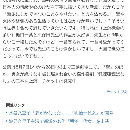
日本人の情緒や心のひだを丁寧に描いてきた新派。だからこそ
「新派にしかできないことをやりたい」と力を込める。「畳や
火鉢や縁側のある生活っていまはなかなか無いでしょ？そうい
う世界も含めて残していきたいんです。特に私は（上演機会の
多い）樋口一葉と久保田先生の作品が大好き。先生とは3年く
らいご一緒したんですけど、一番怒られて、一番可愛がってく
ださって。今でも先生のことは懐かしいですし、天国で褒めて
もらいたいですね」。
公演は8月7日(木)から28日(木)まで三越劇場にて。『螢』のほ
か、男女が織りなす騙し騙され合いの傑作喜劇『狐狸狐狸ばな
し』の二本を上演。チケットは発売中。
チケットぴあ
関連リンク
水谷八重子「夢がかなった」。『明治一代女』が開幕
波乃久里子主演で新派の名作『明治一代女』を上演