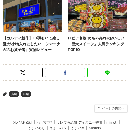
演劇
演劇
>
ページの先頭へ
ウレぴあ総研
|
ハピママ*
|
ウレぴあ総研 ディズニー特集
|
mimot.
|
うまいめし
|
うまいパン
|
うまい肉
|
Medery.