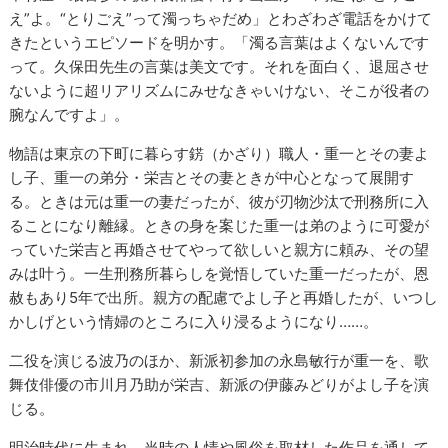
え”よ。“とりごえ”って濁っちゃだめ」とわざわざ電話をかけて
きたというエピソードを明かす。「濁る言葉はよくないんです
って。久保田先生の言葉は美文です。それを面白く、退屈させ
ないように超リアリズムにみせなきゃいけない、そこが役者の
腕なんですよ」。
物語は東京の下町に暮らす錺（かざり）職人・重一とその妻よ
し子、重一の弟分・栄吉とその妻ときが中心となって展開す
る。ときは元は重一の妻だったが、彼が刃物沙汰で刑務所に入
ることになり離縁。ときの身を案じた重一は弟のように可愛が
っていた栄吉と再婚させてやって欲しいと親方に頼み、その望
みは叶う。一生刑務所暮らしを覚悟していた重一だったが、恩
赦もあり5年で出所。親方の配慮でよし子と再婚したが、いつし
かしげという情婦のところに入り浸るようになり……。
二役を演じる波乃のほか、新派初参加の永島敏行が重一を、歌
舞伎俳優の市川月乃助が栄吉、新派の伊藤みどりがよし子を演
じる。
明治時代に生まれ、当時の人情や風俗を取材した作品を通して