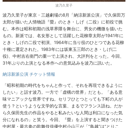
波乃久里子
波乃久里子が東京・三越劇場の8月「納涼新派公演」で久保田万
太郎が描いた人情物語『螢』のとき・しげ（二役）に初役で挑
む。本作は昭和初期の浅草界隈を舞台に、男女の機微を描いた
もの。新派では、名女形として活躍した花柳章太郎が1941年に
とき・しげの二役で初演、1964年に当り役のひとつである花柳
十種に選定された。1983年には坂東玉三郎のとき・しげ(二
役)、中村吉右衛門の重一で上演され、大評判をとった。今回、
31年ぶりの上演となる本作への意気込みを波乃に訊いた。
納涼新派公演 チケット情報
「昭和初期の時代をちゃんと作って、それを再現できるように
したい」と話す波乃。一方で「虚構の世界」だとも。「ある意
味マニアックな世界ですね。セリフひとつとっても下町の人が
使う？というような文学的な言葉、まるでフランス語ね。だか
ら久保田先生の作品をやると私みたいな人間は利口になった気
分になれるの」と笑う。今回、『螢』を上演すると聞きつけた
中村屋・最古参の歌舞伎俳優中村小山三が「“鳥越”は“とりこ