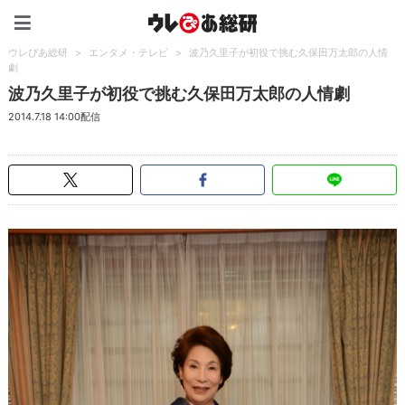
ウレぴあ総研（うれぴあ）
ウレぴあ総研
>
エンタメ・テレビ
>
波乃久里子が初役で挑む久保田万太郎の人情
劇
波乃久里子が初役で挑む久保田万太郎の人情劇
2014.7.18 14:00配信