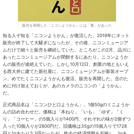
販売を再開した「ニコンようかん」には「裏」があった
知る人ぞ知る「ニコンようかん」が復活した。2019年にネット
販売が終了して大騒ぎになったが、その後、ニコンミュージア
ムだけで細々と販売を継続していた。ところがこの2月、品川に
あったニコンミュージアムが閉館するにあたり、ニコンようか
んの販売が途絶えていた。しかし10月12日、創業の地ともいえ
る西大井に建てた新社屋に、ニコンミュージアムが新装オープ
ン。めでたくニコンようかんも復活、販売を再開した。念のた
めに付け加えておくが、あのカメラのニコンの「ようかん」
だ。
正式商品名は「ニコンひと口ようかん」。1個50gのミニようか
んの詰め合わせだ。価格は「本ねり」「いも」「ゆず」「く
り」「コーヒー」の5個入りが1400円、それぞれの味が2個ずつ
入った10個入りが2800円だ。旧価格は35gの15個入りで1728
円と1gあたり3.3円だったが、昨今の経済情勢を反映し、1gあ