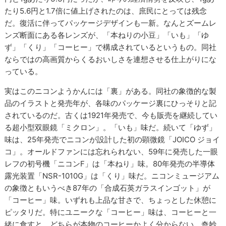
たり5.6円と1.7倍に値上げされたのは、庶民にとっては残念
だ。復活に伴ってパッケージデザインも一新。なんとズームレ
ンズ断面にある各レンズが、「本ねりの小豆」「いも」「ゆ
ず」「くり」「コーヒー」で構成されているというもの。同社
ならではの高画質からくるおいしさを連想させる仕上がりにな
っている。
実はこのニコンようかんには「裏」がある。同社の象徴的な製
品のイラストと発売年が、各味のパッケージ裏にひっそりと記
されているのだ。古くは1921年発売で、今も販売を継続してい
る超小型双眼鏡「ミクロン」。「いも」味だ。続いて「ゆず」
味は、25年発売でニコンが設計した初の顕微鏡「JOICO ジョイ
コ」。オールドファンには忘れられない、59年に発売した一眼
レフの初号機「ニコンF」は「本ねり」味。80年発売の半導体
露光装置「NSR-1010G」は「くり」味だ。ニコンミュージアム
の象徴ともいうべき87年の「合成石英ガラスインゴット」が
「コーヒー」味。いずれも上品な甘さで、ちょっとした休憩に
ピッタリだ。特にユニークな「コーヒー」味は、コーヒーと一
緒に食すと、どちらが本物のコーヒーかよく分からない、奇妙