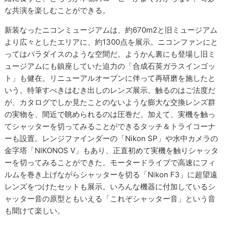
な共演を楽しむことができる。
新装なったニコンミュージアムは、約670m2と旧ミュージアム
より広々としたエリアに、約1300点を展示。ニコンファンにと
ってはパラダイスのような空間だ。ようかん裏にも登場し旧ミ
ュージアムにも鎮座していた迫力の「合成石英ガラスインゴッ
ト」も健在。リニューアルオープンに伴って再研磨を施したと
いう。特筆すべきはむき出しのレンズ展示。触るのはご法度だ
が、カタログでしか見たことのないような膨大な交換レンズ群
の実物を、間近で眺められるのは圧巻だ。加えて、実機を触っ
てシャッターを切ってみることができるタッチ＆トライコーナ
ーも設置。レンジファインダーの「Nikon SP」や水中カメラの
金字塔「NIKONOS V」もあり、正直初めて実機を触りシャッタ
ーを切ってみることができた。モータードライブで高速にフィ
ルムを巻き上げながらシャッターを切る「Nikon F3」に超望遠
レンズをつけたセットも展示。いろんな機器に付加しているシ
ャッター音の原型ともいえる「これぞシャッター音」という音
も聞けて楽しい。