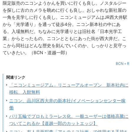
限定販売のニコンようかんを買いに行くも良し。ノスタルジー
を探しに古のカメラを眺めに行くも良し。おしゃれな新社屋の
一角を見学しに行くも良し。ニコンミュージアムはJR西大井駅
から「光学通り」を通って徒歩4分。ニコン新本社の中にあ
る。入場無料だ。ちなみに光学通りとは旧社名「日本光学工
業」からとったもの。ニコンとともにあった街が西大井だ。こ
こから同社はどんな歴史を刻んでいくのか、しっかりと見守っ
ていきたい。（BCN・道越一郎）
BCN＋R
関連リンク
「ニコンミュージアム」リニューアルオープン 新本社内に
移転、入館無料
ニコン、品川区西大井の新本社/イノベーションセンター稼
働
パリ五輪でプロもミラーレス化、一般ユーザーは価格高騰に
ついてこれるか【道越一郎のカットエッジ】
ニコン、有人月面探査「アルテミス計画」で使用する手持ち