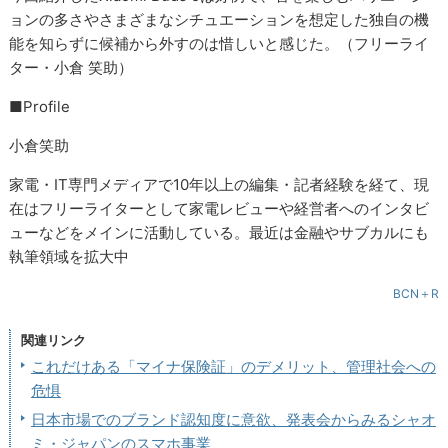
ョンの多さやさまざまなシチュエーションを想定した独自の機
能を知らずに候補から外すのは惜しいと感じた。（フリーライ
ター・小倉 笑助）
■Profile
小倉笑助
家電・IT専門メディアで10年以上の編集・記者経験を経て、現
在はフリーライターとして家電レビューや経営者へのインタビ
ューなどをメインに活動している。最近は金融やサブカルにも
執筆領域を拡大中
BCN＋R
関連リンク
これだけある「マイナ保険証」のデメリット、管理社会への
危惧
日本市場でのブランド認知度に意欲、発表会からみるシャオ
ミ・ジャパンのスマホ事業