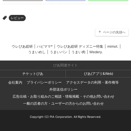
レビュー
>
ページの先頭へ
ウレぴあ総研
|
ハピママ*
|
ウレぴあ総研 ディズニー特集
|
mimot.
|
うまいめし
|
うまいパン
|
うまい肉
|
Medery.
ぴあ関連サイト
チケットぴあ
ぴあ(アプリ&Web)
会社案内
プライバシーポリシー
アクセスデータの利用・著作権等
外部送信ポリシー
広告出稿・お取り組みのご相談・情報掲載・その他お問い合わせ
一般の読者の方・ユーザーの方からのお問い合わせ
Copyright (C) PIA Corporation. All Rights Reserved.