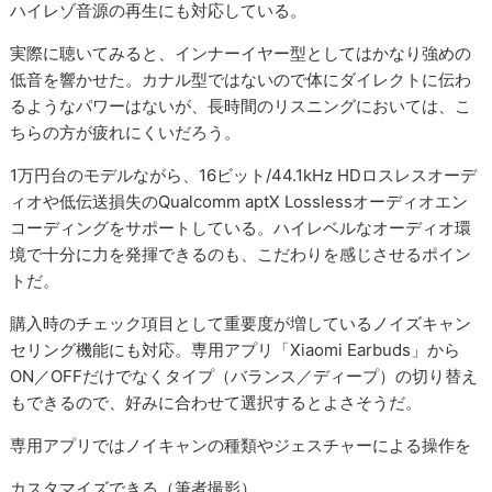
ハイレゾ音源の再生にも対応している。
実際に聴いてみると、インナーイヤー型としてはかなり強めの
低音を響かせた。カナル型ではないので体にダイレクトに伝わ
るようなパワーはないが、長時間のリスニングにおいては、こ
ちらの方が疲れにくいだろう。
1万円台のモデルながら、16ビット/44.1kHz HDロスレスオーデ
ィオや低伝送損失のQualcomm aptX Losslessオーディオエン
コーディングをサポートしている。ハイレベルなオーディオ環
境で十分に力を発揮できるのも、こだわりを感じさせるポイン
トだ。
購入時のチェック項目として重要度が増しているノイズキャン
セリング機能にも対応。専用アプリ「Xiaomi Earbuds」から
ON／OFFだけでなくタイプ（バランス／ディープ）の切り替え
もできるので、好みに合わせて選択するとよさそうだ。
専用アプリではノイキャンの種類やジェスチャーによる操作を
カスタマイズできる（筆者撮影）