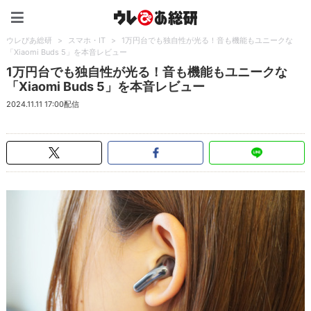
ウレぴあ総研（うれぴあ）
ウレぴあ総研
>
スマホ・IT
>
1万円台でも独自性が光る！音も機能もユニークな
「Xiaomi Buds 5」を本音レビュー
1万円台でも独自性が光る！音も機能もユニークな
「Xiaomi Buds 5」を本音レビュー
2024.11.11 17:00配信