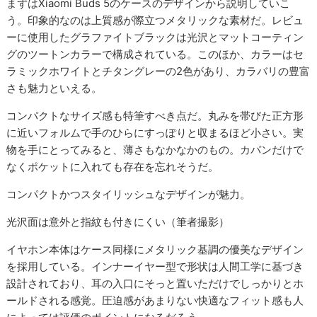
まずはXiaomi Buds 5のケースのデザインから説明していこ
う。印象的なのは上質感が際立つメタリックな素材だ。レビュ
ーに使用したグラファイトブラックは光沢とマットコーティン
グのツートンカラーで構成されている。このほか、カラーはセ
ラミックホワイトとチタングレーの2色があり、カラバリの豊富
さも魅力といえる。
コンパクトなサイズ感も特筆すべき点だ。丸みを帯びた正方形
に近いフォルムで手のひらにすっぽりと収まるほど小さい。実
物を手にとってみると、薄さもなかなかのもの。カバンだけで
なくポケットに入れても存在を忘れそうだ。
コンパクトかつスタイリッシュなデザインが魅力。
光沢面は意外と指紋も付きにくい（筆者撮影）
イヤホン本体はケース同様にメタリック基調の優美なデザイン
を採用している。インナーイヤー型で形状は人間工学に基づき
設計されており、耳の入口にそっと置いただけでしっかりとホ
ールドされる感覚。圧迫感があまりない快適なフィット感も人