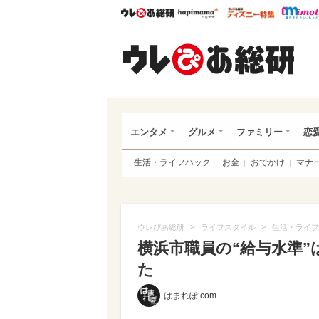
ウレぴあ総研
ハピママ*
ウレぴあ
ウレ
エンタメ
グルメ
ファミリー
恋
生活・ライフハック
お金
おでかけ
マナ
>
>
ウレぴあ総研
ライフスタイル
生活・ライフ
横浜市職員の“給与水準”
た
はまれぽ.com