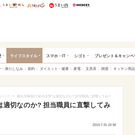
総研 ディズニー特集
mimot.
うまいめし
うまいパン
うまい肉
Medery.
ぴあ総研（うれぴあ）
愛
ライフスタイル
スマホ・IT
シゴト
プレゼント＆キャンペ
ー・身だしなみ
節約
ダイエット・健康
家電
文房具
雑貨
キッチン用品
>
ハック
横浜市職員の“給与水準”は適切なのか? 担当職員に直撃してみた
は適切なのか? 担当職員に直撃してみ
2014.7.31 10:30