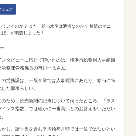
kでシェア
ているのか？ また、給与水準は適切なのか？ 横浜のマニ
れぽ」が調査しました！
ー
インタビューに応じて頂いたのは、横浜市総務局人材組織
部労務課労務係長の市川一弘さん。
この労務課は、一般企業では人事総務にあたり、給与に特
化した部署らしい。
念のため、読売新聞の記事について伺ったところ、「ラス
パイレス指数」では確かに一番高いとのお答えをいただい
た。
しかし、諸手当を含む平均給与月額では一位ではないとい