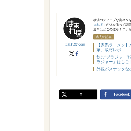
はまれぽ.com
横浜のディープな街ネタ
まれぽ
」が体を張って調
道草はどこの道草！？」
過去の記事
はまれぽ.com
【家系ラーメン】パ
家」取材レポ
X
facebook
飲む“ブラジャー”
ラジャー」はしご
外観がスナックな
X
Facebook