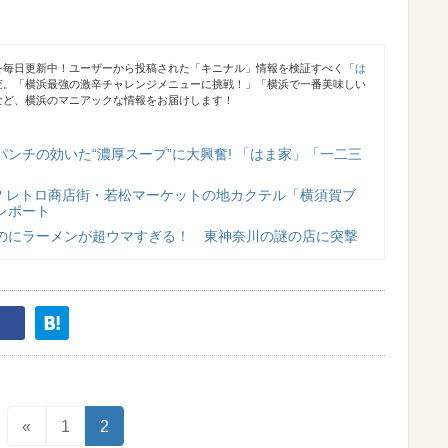
を毎日更新中！ユーザーから投稿された「キニナル」情報を検証すべく「
は
査。「横浜最強の激辛チャレンジメニューに挑戦！」「横浜で一番美味しい
など、横浜のマニアックな情報をお届けします！
ンチの効いた“濃厚スープ”に大興奮! 「はま家」「一二三
!? レトロ商店街・若松マーケットの地カクテル「横須賀ブ
レポート
のにラーメンが超ウマすぎる！ 東神奈川の謎の店に突撃
«
1
2