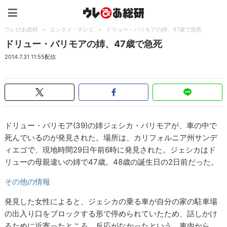
ウレぴあ総研（うれぴあ）
ウレぴあ総研
>
エンタメ・テレビ
>
ドリュー・バリモアの姉、47歳で急死
ドリュー・バリモアの姉、47歳で急死
2014.7.31 11:55配信
ドリュー・バリモア(39)の姉ジェシカ・バリモアが、車の中で
死んでいるのが発見された。場所は、カリフォルニア州サンデ
ィエゴで、現地時間29日午前6時に発見された。ジェシカはド
リューの母親違いの姉で47歳。48歳の誕生日の2日前だった。
その他の情報
発見した女性によると、ジェシカの乗る車が自分の家の駐車場
の出入り口をブロックする形で停められていたため、話しかけ
るために近寄ったところ、反応がなかったという。車内から