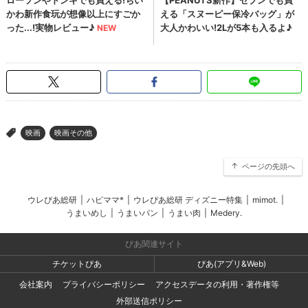
映画
映画その他
>
ページの先頭へ
ウレぴあ総研
|
ハピママ*
|
ウレぴあ総研 ディズニー特集
|
mimot.
|
うまいめし
|
うまいパン
|
うまい肉
|
Medery.
ぴあ関連サイト
チケットぴあ
ぴあ(アプリ&Web)
会社案内
プライバシーポリシー
アクセスデータの利用・著作権等
外部送信ポリシー