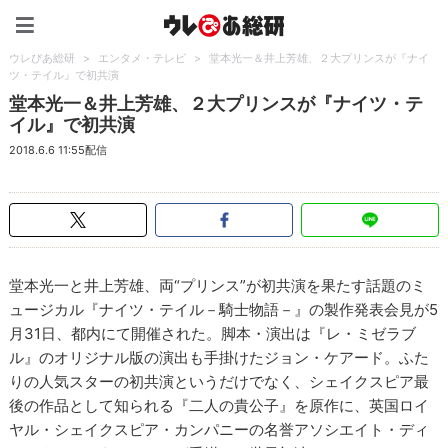
ウレぴあ総研（うれぴあ）
ウレぴあ総研
>
エンタメ・テレビ
>
堂本光一＆井上芳雄、２大プリンスが『ナイ
ツ・テイル』で初共演
堂本光一＆井上芳雄、２大プリンスが『ナイツ・テ
イル』で初共演
2018.6.6 11:55配信
堂本光一と井上芳雄、両“プリンス”が初共演を果たす話題のミ
ュージカル『ナイツ・テイル－騎士物語－』の製作発表会見が5
月31日、都内にて開催された。脚本・演出は『レ・ミゼラブ
ル』のオリジナル版の演出も手掛けたジョン・ケアード。ふた
りの人気スターの初共演というだけでなく、シェイクスピア最
後の作品として知られる『二人の貴公子』を原作に、英国ロイ
ヤル・シェイクスピア・カンパニーの名誉アソシエイト・ディ