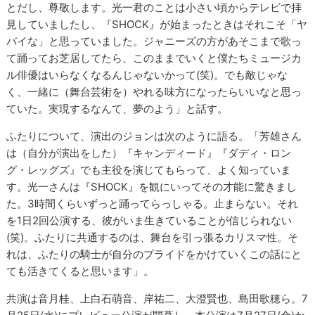
とだし、尊敬します。光一君のことは小さい頃からテレビで拝
見していましたし、『SHOCK』が始まったときはそれこそ「ヤ
バイな」と思っていました。ジャニーズの方があそこまで歌っ
て踊ってお芝居してたら、このままでいくと僕たちミュージカ
ル俳優はいらなくなるんじゃないかって(笑)。でも敵じゃな
く、一緒に（舞台芸術を）やれる味方になったらいいなと思っ
ていた。実現するなんて、夢のよう」と話す。
ふたりについて、演出のジョンは次のように語る。「芳雄さん
は（自分が演出をした）『キャンディード』『ダディ・ロン
グ・レッグズ』でも主役を演じてもらって、よく知っていま
す。光一さんは『SHOCK』を観にいってその才能に驚きまし
た。3時間くらいずっと踊ってらっしゃる。止まらない。それ
を1日2回公演する、彼がいま生きていることが信じられない
(笑)。ふたりに共通するのは、舞台を引っ張るカリスマ性。そ
れは、ふたりの騎士が自分のプライドをかけていくこの話にと
ても活きてくると思います」。
共演は音月桂、上白石萌音、岸祐二、大澄賢也、島田歌穂ら。7