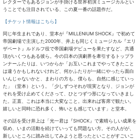
レクターでもあるジョンが手掛ける世界初演ミュージカルとい
うことでも注目されている、この夏一番の話題作だ。
【チケット情報はこちら】
同じ年生まれであり、堂本が『MILLENIUM SHOCK』で初めて
帝国劇場で主演した2000年、井上も同じくミュージカル『エリ
ザベート』ルドルフ役で帝国劇場デビューを果たすなど、共通
項がいくつもある彼ら。今の日本の演劇界を牽引するトップラ
ンナーふたりは、いつからか「お互いこれまでやってきたこと
は違うかもしれないけれど、何かふたりが一緒にやったら面白
いんじゃないかと、まわりの方も、僕らも、自然に感じていっ
た」（堂本）という。「少しずつそれが現実となり、ジョンが
それを受け止めてくださって、ひとつずつ形になっていきまし
た。正直、これは本当に大変なこと。出来れば客席で観たい。
嬉しいと同時に恐れ多く、怖いとも感じています」と堂本。
その話を受け井上は「光一君は『SHOCK』で素晴らしい成果を
収め、いまの活動を続けていっても問題ない方。その人がが、
新しいところに踏み出してみようと思ったといことがすごいこ