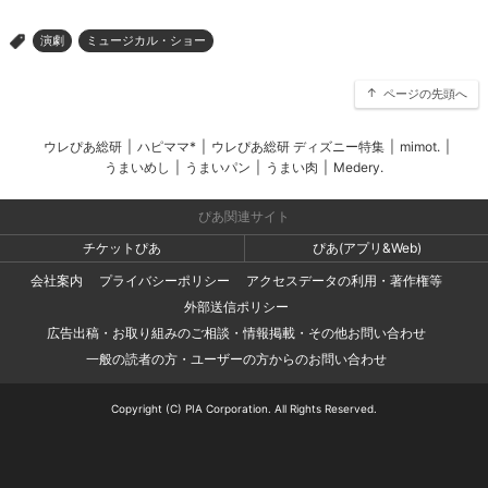
演劇
ミュージカル・ショー
>
ページの先頭へ
ウレぴあ総研
|
ハピママ*
|
ウレぴあ総研 ディズニー特集
|
mimot.
|
うまいめし
|
うまいパン
|
うまい肉
|
Medery.
ぴあ関連サイト
チケットぴあ
ぴあ(アプリ&Web)
会社案内
プライバシーポリシー
アクセスデータの利用・著作権等
外部送信ポリシー
広告出稿・お取り組みのご相談・情報掲載・その他お問い合わせ
一般の読者の方・ユーザーの方からのお問い合わせ
Copyright (C) PIA Corporation. All Rights Reserved.