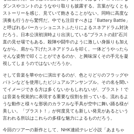
ダンスやコントのようなやり取りも披露する。言葉がなくとも
ストーリーを感じ、見ていて飽きることがない。同時に高度な
演奏も行うから驚愕だ。中でも注目すべきは「Battery Battle」
と呼ばれるパーカッショニストふたりによるスネアドラム対決
だろう。日本公演初演時より出演している“ブラストの顔”石川
直の見せ場でもある。殺陣や闘牛のように激しい身振りも加え
ながら、肩から下げたスネアドラムを叩く。一体どうやったら
そんな姿勢で叩くことができるのか、と興味深くその手元を凝
視してしまうのではないだろうか。
そして音楽を華やかに演出するのが、色とりどりのフラッグや
バトンなどを使用したビジュアルアンサンブル。その名を聞い
てイメージできる方は多くないかもしれないが、ブラスト！で
は音楽を視覚的に表現する重要な役割を担っている。流れるよ
うな動作と様々な形状のカラフルな手具が空中に舞い踊る様が
美しい。「ブラスト！」が何度見ても新しい発見があるという
言われる所以はこれらの多様な魅力によるものだろう。
今回のツアーの新作として、NHK連続テレビ小説「あまちゃ