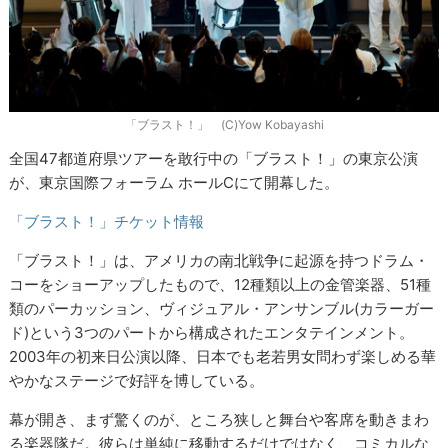
「ブラスト！」 (C)Yow Kobayashi
全国47都道府県ツアーを敢行中の「ブラスト！」の東京公演
が、東京国際フォーラム ホールCにて開幕した。
「ブラスト！」チケット情報
「ブラスト！」は、アメリカの南北戦争に起源を持つドラム・
コーをショーアップしたもので、12種類以上の金管楽器、51種
類のパーカッション、ヴィジュアル・アンサンブル(カラーガー
ド)という3つのパートから構成されたエンタテインメント。
2003年の初来日公演以降、日本でも老若男女問わず楽しめる華
やかなステージで好評を博している。
幕が開き、まず驚くのが、ところ狭しと舞台や客席を動きまわ
る楽器隊だ。彼らは単純に移動するだけではなく、コミカルな