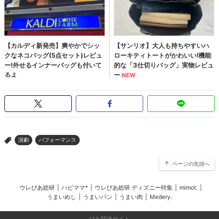
演劇
パフォーマンス
>
ページの先頭へ
ウレぴあ総研
|
ハピママ*
|
ウレぴあ総研 ディズニー特集
|
mimot.
|
うまいめし
|
うまいパン
|
うまい肉
|
Medery.
ぴあ関連サイト