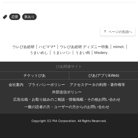
恋愛
脈あり
>
ページの先頭へ
ウレぴあ総研
|
ハピママ*
|
ウレぴあ総研 ディズニー特集
|
mimot.
|
うまいめし
|
うまいパン
|
うまい肉
|
Medery.
ぴあ関連サイト
チケットぴあ
ぴあ(アプリ&Web)
会社案内
プライバシーポリシー
アクセスデータの利用・著作権等
外部送信ポリシー
広告出稿・お取り組みのご相談・情報掲載・その他お問い合わせ
一般の読者の方・ユーザーの方からのお問い合わせ
Copyright (C) PIA Corporation. All Rights Reserved.