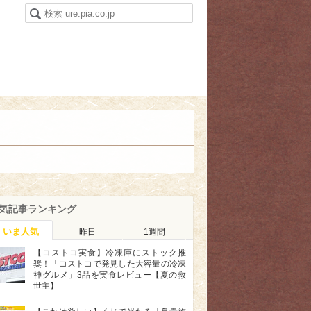
気記事ランキング
いま人気
昨日
1週間
【コストコ実食】冷凍庫にストック推
奨！「コストコで発見した大容量の冷凍
神グルメ」3品を実食レビュー【夏の救
世主】