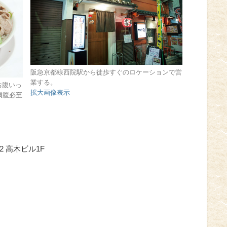
阪急京都線西院駅から徒歩すぐのロケーションで営
業する。
お腹いっ
拡大画像表示
満腹必至
2 高木ビル1F