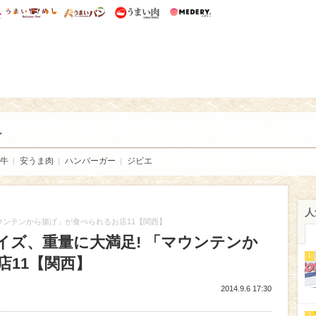
総研 ディズニー特集
mimot.
うまいめし
うまいパン
うまい肉
Medery.
い肉
し
牛
安うま肉
ハンバーガー
ジビエ
人
ウンテンから揚げ」が食べられるお店11【関西】
イズ、重量に大満足! 「マウンテンか
1
店11【関西】
2014.9.6 17:30
2