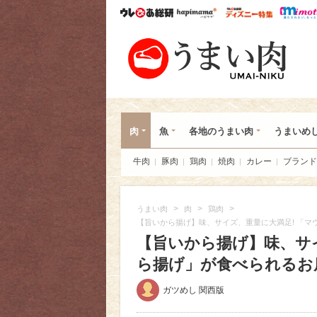
ウレぴあ総研
ハピママ*
ウレぴあ
うま
肉
魚
各地のうまい肉
うまいめ
牛肉
豚肉
鶏肉
焼肉
カレー
ブランド
>
>
>
うまい肉
肉
鶏肉
【旨いから揚げ】味、サイズ、重量に大満足! 「マ
【旨いから揚げ】味、サ
ら揚げ」が食べられるお
ガツめし 関西版