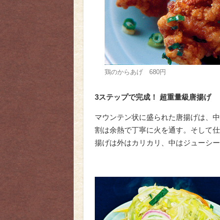
鶏のからあげ 680円
3ステップで完成！ 超重量級唐揚げ
マウンテン状に盛られた唐揚げは、中
割は余熱で丁寧に火を通す。そして仕
揚げは外はカリカリ、中はジューシー