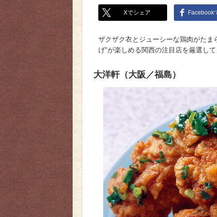
Xでシェア
Faceboo
ザクザク衣とジューシーな鶏肉がたま
げ”が楽しめる関西の注目店を厳選して
大洋軒（大阪／福島）