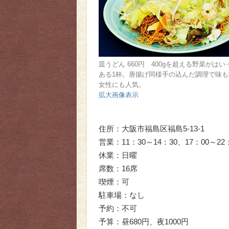
皿うどん 660円 400gを超える野菜がは
ある1杯。唐揚げ同様手の込んだ調理で味も
女性にも人気。
拡大画像表示
住所：大阪市福島区福島5-13-1
営業：11：30～14：30、17：00～2
休業：日曜
席数：16席
喫煙：可
駐車場：なし
予約：不可
予算：昼680円、夜1000円