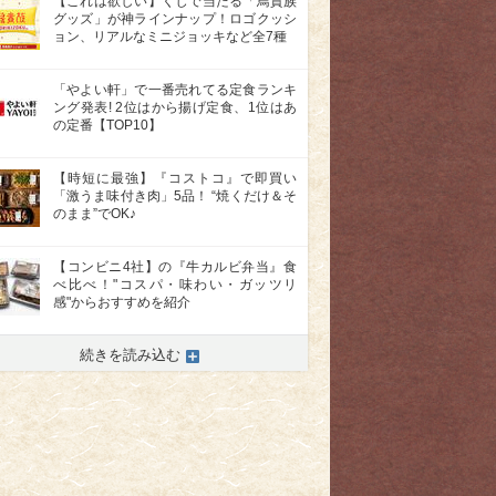
【これは欲しい】くじで当たる「鳥貴族
グッズ」が神ラインナップ！ロゴクッシ
ョン、リアルなミニジョッキなど全7種
「やよい軒」で一番売れてる定食ランキ
ング発表! 2位はから揚げ定食、1位はあ
の定番【TOP10】
【時短に最強】『コストコ』で即買い
「激うま味付き肉」5品！ “焼くだけ＆そ
のまま”でOK♪
【コンビニ4社】の『牛カルビ弁当』食
べ比べ！"コスパ・味わい・ガッツリ
感"からおすすめを紹介
続きを読み込む