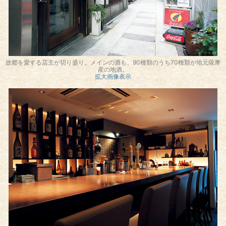
故郷を愛する店主が切り盛り。メインの酒も、90種類のうち70種類が地元薩摩
産の地酒。
拡大画像表示