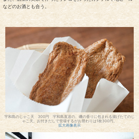
などのお酒とも合う。
宇和島のじゃこ天 300円 宇和島直送の、磯の香りに包まれる揚げたてのじ
ゃこ天。お付きだしで登場するがお替わりは1枚300円。
拡大画像表示