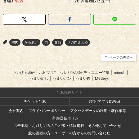
鶏肉
からあげ
肉
食品
メガ肉まとめ
>
ページの先頭へ
ウレぴあ総研
|
ハピママ*
|
ウレぴあ総研 ディズニー特集
|
mimot.
|
うまいめし
|
うまいパン
|
うまい肉
|
Medery.
ぴあ関連サイト
チケットぴあ
ぴあ(アプリ&Web)
会社案内
プライバシーポリシー
アクセスデータの利用・著作権等
外部送信ポリシー
広告出稿・お取り組みのご相談・情報掲載・その他お問い合わせ
一般の読者の方・ユーザーの方からのお問い合わせ