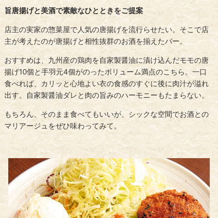
旨唐揚げと美酒で素敵なひとときをご提案
店主の実家の惣菜屋で人気の唐揚げを流行らせたい。そこで店
主が考えたのが唐揚げと相性抜群のお酒を揃えたバー。
おすすめは、九州産の鶏肉を自家製醤油に漬け込んだモモの唐
揚げ10個と手羽元4個がのったボリューム満点のこちら。一口
食べれば、カリッと心地よい衣の食感のすぐに後に肉汁が溢れ
出す。自家製醤油ダレと肉の旨みのハーモニーもたまらない。
もちろん、そのまま食べてもいいが、シックな空間でお酒との
マリアージュをぜひ味わってみて。