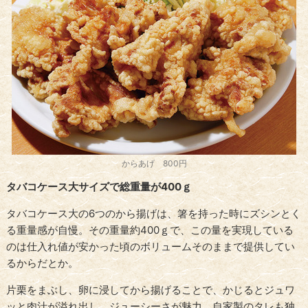
からあげ 800円
タバコケース大サイズで総重量が400ｇ
タバコケース大の6つのから揚げは、箸を持った時にズシンとく
る重量感が自慢。その重量約400ｇで、この量を実現している
のは仕入れ値が安かった頃のボリュームそのままで提供してい
るからだとか。
片栗をまぶし、卵に浸してから揚げることで、かじるとジュワ
ッと肉汁が溢れ出し、ジューシーさが魅力。自家製のタレも独