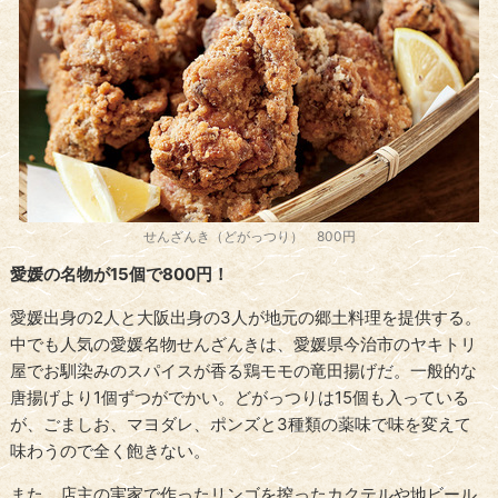
せんざんき（どがっつり） 800円
愛媛の名物が15個で800円！
愛媛出身の2人と大阪出身の3人が地元の郷土料理を提供する。
中でも人気の愛媛名物せんざんきは、愛媛県今治市のヤキトリ
屋でお馴染みのスパイスが香る鶏モモの竜田揚げだ。一般的な
唐揚げより1個ずつがでかい。どがっつりは15個も入っている
が、ごましお、マヨダレ、ポンズと3種類の薬味で味を変えて
味わうので全く飽きない。
また、店主の実家で作ったリンゴを搾ったカクテルや地ビール