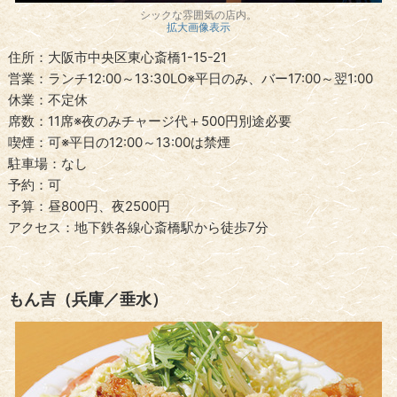
シックな雰囲気の店内。
拡大画像表示
住所：大阪市中央区東心斎橋1-15-21
営業：ランチ12:00～13:30LO※平日のみ、バー17:00～翌1:00
休業：不定休
席数：11席※夜のみチャージ代＋500円別途必要
喫煙：可※平日の12:00～13:00は禁煙
駐車場：なし
予約：可
予算：昼800円、夜2500円
アクセス：地下鉄各線心斎橋駅から徒歩7分
もん吉（兵庫／垂水）