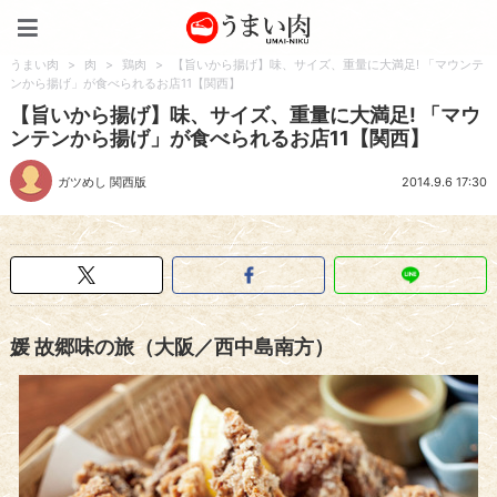
うまい肉
うまい肉
>
肉
>
鶏肉
>
【旨いから揚げ】味、サイズ、重量に大満足! 「マウンテ
ンから揚げ」が食べられるお店11【関西】
【旨いから揚げ】味、サイズ、重量に大満足! 「マウ
ンテンから揚げ」が食べられるお店11【関西】
ガツめし 関西版
2014.9.6 17:30
媛 故郷味の旅（大阪／西中島南方）