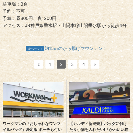
駐車場：3台
予約：不可
予算：昼800円、夜1200円
アクセス：JR神戸線垂水駅・山陽本線山陽垂水駅から徒歩4分
約15㎝のから揚げマウンテン！
次ページ
«
1
2
3
4
»