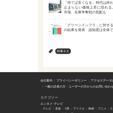
「待てば安くなる」時代は終
止まらない価格上昇に揺れる
市場、在庫争奪戦の気配も
「グリーンインフラ」に対す
の結果を発表 認知度は全体で4
>
時事ネタ
会社案内
プライバシーポリシー
アクセスデータ
一般の読者の方・ユーザーの方からのお問い合わ
カテゴリー
エンタメ･テレビ
テレビ
音楽
V系
アイドル
映画
アニメ
2