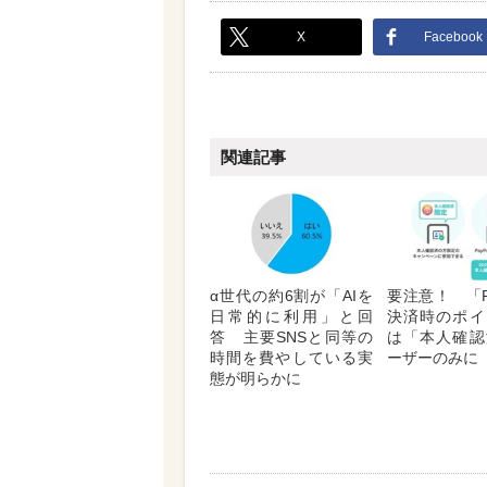
X
Facebook
関連記事
α世代の約6割が「AIを
要注意！ 「P
日常的に利用」と回
決済時のポイ
答 主要SNSと同等の
は「本人確認
時間を費やしている実
ーザーのみに
態が明らかに