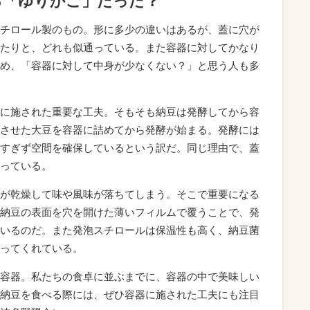
る「ゆりかご」だった？
チロール製のもの。形に多少の違いはあるが、蓋に穴が
たりと、どれも似通っている。また容器に対してかなり
め、「容器に対して中身が少なくない？」と思う人も多
に施された重要な工夫。そもそも納豆は発酵してから容
させた大豆を容器に詰めてから発酵が始まる。発酵には
すぎず空間を確保しているという訳だ。同じ理由で、蓋
っている。
が乾燥して味や風味が落ちてしまう。そこで重要になる
納豆の表面を穴を開けた薄いフィルムで覆うことで、発
いるのだ。また発泡スチロールは保温性も高く、納豆菌
ってくれている。
容器。私たちの食卓に並ぶまでに、容器の中で美味しい
納豆を食べる際には、ぜひ容器に施された工夫にも注目