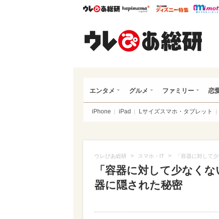
ウレぴあ総研
ハピママ*
ウレぴあ
ウレ
エンタメ
グルメ
ファミリー
恋
iPhone
iPad
Lサイズスマホ・タブレット
>
>
ウレぴあ総研
スマホ・IT
「容器に対して少
「容器に対して少なくな
器に隠された秘密