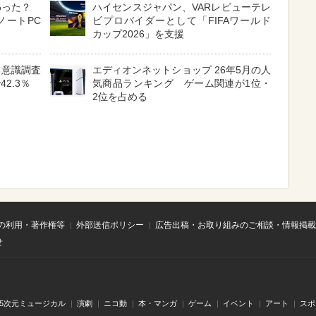
わった？
ハイセンスジャパン、VARレビューテレ
ノートPC
ビプロバイダーとして「FIFAワールド
カップ2026」を支援
る意識調査
エディオンネットショップ 26年5月の人
2.3％
気商品ランキング ゲーム関連が1位・
2位を占める
の利用・著作権等
外部送信ポリシー
広告出稿・お取り組みのご相談・情報掲載
せ
.5次元ミュージカル
演劇
ニコ動
本・マンガ
ゲーム
イベント
アート
スポ