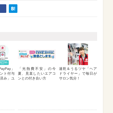
ayPay」
「光熱費不安」の今
速乾＆うるツヤ「ヘア
ント付与
夏、見直したいエアコ
ドライヤー」で毎日が
済み」ユ
ンとの付き合い方
サロン気分！