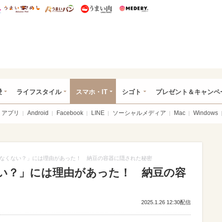
総研 ディズニー特集
mimot.
うまいめし
うまいパン
うまい肉
Medery.
ぴあ総研（うれぴあ）
愛
ライフスタイル
スマホ・IT
シゴト
プレゼント＆キャンペ
アプリ
Android
Facebook
LINE
ソーシャルメディア
Mac
Windows
なくない？」には理由があった！ 納豆の容器に隠された秘密
い？」には理由があった！ 納豆の容
2025.1.26 12:30配信