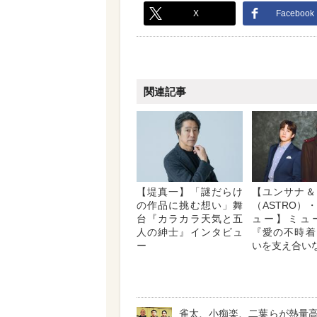
X
Facebook
関連記事
【堤真一】「謎だらけ
【ユンサナ＆
の作品に挑む想い」舞
（ASTRO）
台『カラカラ天気と五
ュー】ミュ
人の紳士』インタビュ
『愛の不時着
ー
いを支え合い
雀太、小痴楽、二葉らが熱量