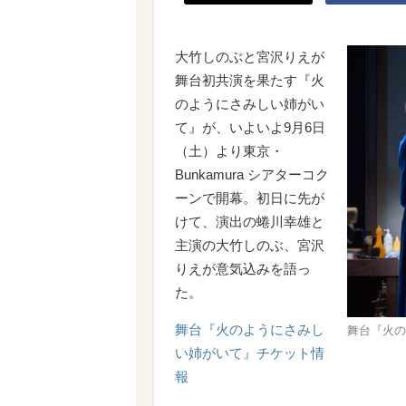
大竹しのぶと宮沢りえが
舞台初共演を果たす『火
のようにさみしい姉がい
て』が、いよいよ9月6日
（土）より東京・
Bunkamura シアターコク
ーンで開幕。初日に先が
けて、演出の蜷川幸雄と
主演の大竹しのぶ、宮沢
りえが意気込みを語っ
た。
舞台『火のようにさみし
舞台『火の
い姉がいて』チケット情
報