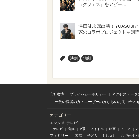
ラクフェス』をアピール
津田健次郎出演！YOASOBI
家のコラボプロジェクトを朗
>
演劇
演劇
会社案内
プライバシーポリシー
アクセスデータ
一般の読者の方・ユーザーの方からのお問い合わ
カテゴリー
エンタメ･テレビ
テレビ
音楽
V系
アイドル
映画
アニメ
2
ファミリー
家庭
子ども
おしゃれ
おでかけ・