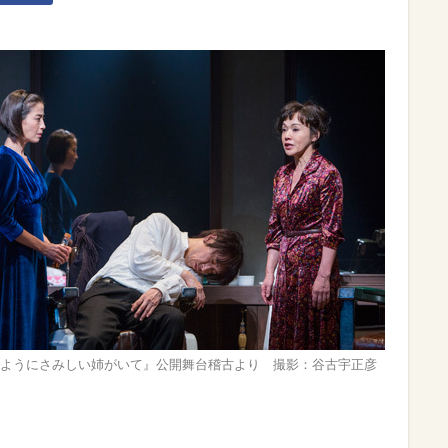
ようにさみしい姉がいて』公開舞台稽古より 撮影：谷古宇正彦