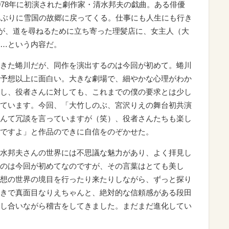
978年に初演された劇作家・清水邦夫の戯曲。ある俳優
年ぶりに雪国の故郷に戻ってくる。仕事にも人生にも行き
だが、道を尋ねるために立ち寄った理髪店に、女主人（大
…という内容だ。
きた蜷川だが、同作を演出するのは今回が初めて。蜷川
予想以上に面白い。大きな劇場で、細やかな心理がわか
し、役者さんに対しても、これまでの僕の要求とは少し
ています。今回、「大竹しのぶ、宮沢りえの舞台初共演
んて冗談を言っていますが（笑）、役者さんたちも楽し
ですよ」と作品のできに自信をのぞかせた。
水邦夫さんの世界には不思議な魅力があり、よく拝見し
のは今回が初めてなのですが、その言葉はとても美し
想の世界の境目を行ったり来たりしながら、ずっと探り
きで真面目なりえちゃんと、絶対的な信頼感がある段田
し合いながら稽古をしてきました。まだまだ進化してい