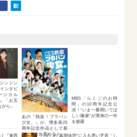
ジンジン
・インタビ
ージカル
MBS「らくごのお時
』「お互
間」の10周年記念公
ながら」
演！“いま一番聞いてほ
しい噺家”が渾身の一作
あの『熱血！ブラバン
を披露
少女。』が、博多座25
周年記念作品として新
たに生まれ変わる！
高く『東西
しばしの“幕間休憩”に入る悪い芝居「し