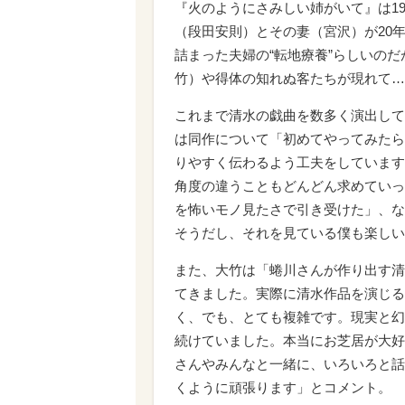
『火のようにさみしい姉がいて』は1
（段田安則）とその妻（宮沢）が20
詰まった夫婦の“転地療養”らしいの
竹）や得体の知れぬ客たちが現れて…
これまで清水の戯曲を数多く演出して
は同作について「初めてやってみたら
りやすく伝わるよう工夫をしています
角度の違うこともどんどん求めていっ
を怖いモノ見たさで引き受けた」、な
そうだし、それを見ている僕も楽しい
また、大竹は「蜷川さんが作り出す清
てきました。実際に清水作品を演じる
く、でも、とても複雑です。現実と幻
続けていました。本当にお芝居が大好
さんやみんなと一緒に、いろいろと話
くように頑張ります」とコメント。