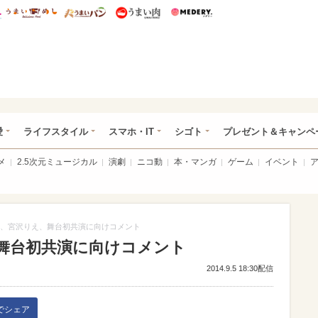
総研 ディズニー特集
mimot.
うまいめし
うまいパン
うまい肉
Medery.
ぴあ総研（うれぴあ）
愛
ライフスタイル
スマホ・IT
シゴト
プレゼント＆キャンペ
メ
2.5次元ミュージカル
演劇
ニコ動
本・マンガ
ゲーム
イベント
、宮沢りえ、舞台初共演に向けコメント
舞台初共演に向けコメント
2014.9.5 18:30配信
kでシェア