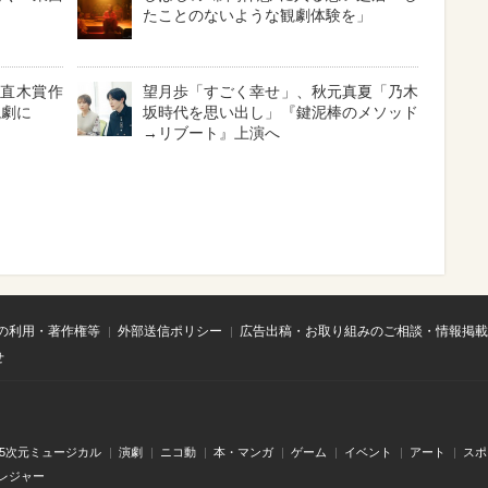
たことのないような観劇体験を」
と直木賞作
望月歩「すごく幸せ」、秋元真夏「乃木
読劇に
坂時代を思い出し」『鍵泥棒のメソッド
→リブート』上演へ
の利用・著作権等
外部送信ポリシー
広告出稿・お取り組みのご相談・情報掲載
せ
.5次元ミュージカル
演劇
ニコ動
本・マンガ
ゲーム
イベント
アート
スポ
レジャー