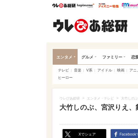
ウレぴあ総研
ハピママ*
ウレぴあ
ウレ
エンタメ
グルメ
ファミリー
恋
テレビ
音楽
V系
アイドル
映画
アニ
ヒーロー
>
>
ウレぴあ総研
エンタメ・テレビ
大竹しのぶ
大竹しのぶ、宮沢りえ、
Xでシェア
Faceboo