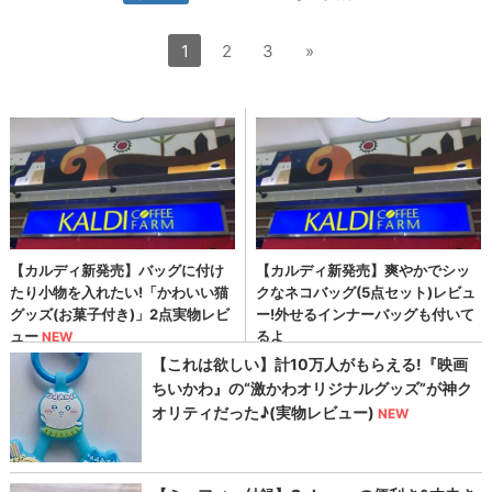
1
2
3
»