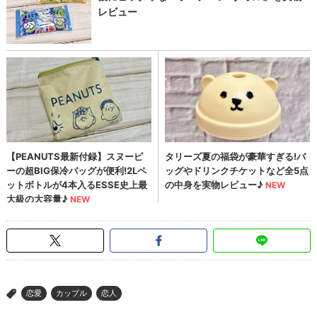
恋愛
カップル
恋人
>