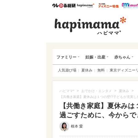
ウレぴあ総研
ハピママ*
ウレぴあ
ハピ
ファミリー
妊娠・出産
赤ちゃん
人気遊び場
夏休み
無料
東京ディズニー
>
>
>
ハピママ*
おでかけ・エンタメ
夏休み
【共働き家庭】夏休みは１つの壁!?子どもが充実
【共働き家庭】夏休みは
過ごすために、今からで
根本 愛