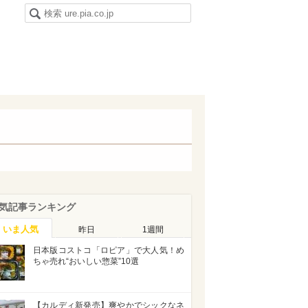
気記事ランキング
いま人気
昨日
1週間
日本版コストコ「ロピア」で大人気！め
ちゃ売れ“おいしい惣菜”10選
【カルディ新発売】爽やかでシックなネ