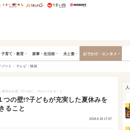
総研 ディズニー特集
mimot.
うまいめし
うまいパン
うまい肉
Medery.
ママ*
子育て・教育
家事・生活術
夫と妻
おでかけ・エンタメ
リゾート
テレビ・映画
人
した夏休みを過ごすために、今からできること
１つの壁!?子どもが充実した夏休みを
1
きること
2018.6.18 17:07
2