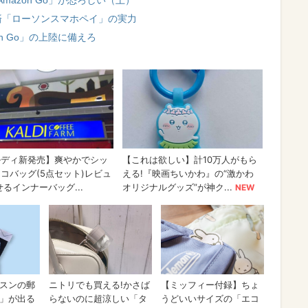
azon Go」が恐ろしい（上）
済「ローソンスマホペイ」の実力
n Go」の上陸に備えろ