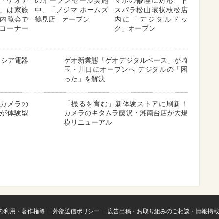
「ゲオデ
のオープンセール実施
マホの修理に対応、ド
」は家族
中、「ノジマ ホームズ
スパラ松山環状枝松店
 内覧会で
鶴見店」オープン
内に「デジタルドッ
コーナー
ク」オープン
イシア電器
ゲオ新業態「ゲオデジタルベース」が埼
玉・川口にオープンへ デジタルの「困
った」を解決
「カメラの
「撮るを育む」新体験ストアに刷新！
」が体験型
カメラのキタムラ藤沢・湘南台店が大規
模リニューアル
の利用・著作権等
外部送信ポリシー
広告出稿・お取り組みのご相談・情報掲載