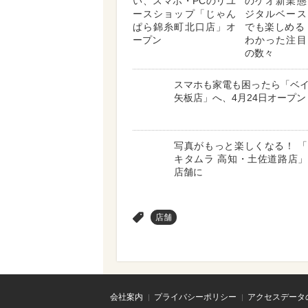
い、スマホ・PCのリユ
のゲオ新業態
ースショップ「じゃん
ジタルベース
ぱら錦糸町北口店」オ
でも楽しめる
ープン
わかった注目
の数々
スマホも家電も困ったら「ベ
矢板店」へ、4月24日オープン
写真がもっと楽しくなる！ 
キタムラ 高知・土佐道路店
店舗に
>
店舗
会社案内
プライバシーポリシー
アクセスデータ