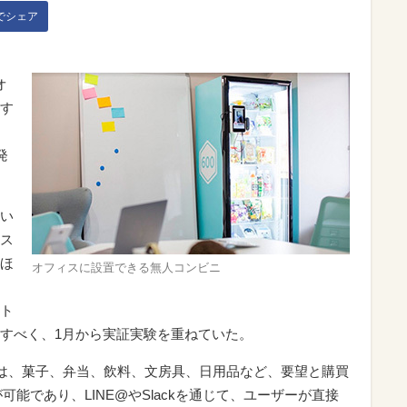
kでシェア
オ
す
発
い
ス
ほ
オフィスに設置できる無人コンビニ
ト
すべく、1月から実証実験を重ねていた。
では、菓子、弁当、飲料、文房具、日用品など、要望と購買
が可能であり、LINE@やSlackを通じて、ユーザーが直接