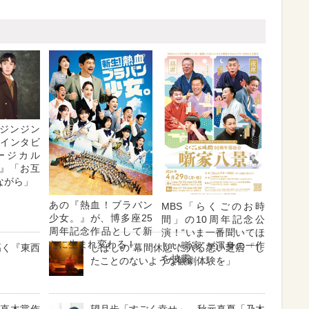
ジンジン
・インタビ
ージカル
』「お互
ながら」
あの『熱血！ブラバン
MBS「らくごのお時
少女。』が、博多座25
間」の10周年記念公
周年記念作品として新
演！“いま一番聞いてほ
たに生まれ変わる！
しい噺家”が渾身の一作
高く『東西
しばしの“幕間休憩”に入る悪い芝居「し
を披露
たことのないような観劇体験を」