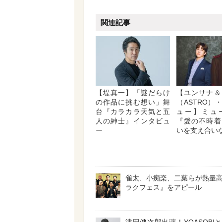
関連記事
【堤真一】「謎だらけ
【ユンサナ＆
の作品に挑む想い」舞
（ASTRO）
台『カラカラ天気と五
ュー】ミュ
人の紳士』インタビュ
『愛の不時着
ー
いを支え合い
雀太、小痴楽、二葉らが熱量
ラクフェス』をアピール