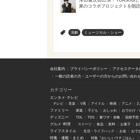
津田健次郎出演！YOASOBI
家のコラボプロジェクトを朗
>
演劇
ミュージカル・ショー
会社案内
プライバシーポリシー
アクセスデータ
一般の読者の方・ユーザーの方からのお問い合わ
カテゴリー
エンタメ･テレビ
テレビ
音楽
V系
アイドル
映画
アニメ
2
ファミリー
家庭
子ども
おしゃれ
おでかけ・
ディズニー
TDL
TDS
裏ワザ・攻略
混雑予想
グルメ･料理
スイーツ
食品
飲料
お菓子
お
ライフスタイル
生活・ライフハック
お金
おで
特集
・
連載
・
まとめ
特集『おいしいウチごはん』