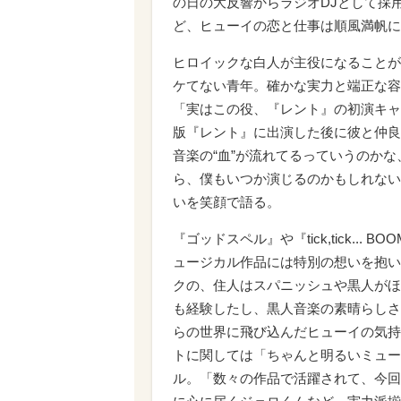
の日の大反響からラジオDJとして採
ど、ヒューイの恋と仕事は順風満帆に
ヒロイックな白人が主役になることが
ケてない青年。確かな実力と端正な容
「実はこの役、『レント』の初演キャ
版『レント』に出演した後に彼と仲良
音楽の“血”が流れてるっていうのか
ら、僕もいつか演じるのかもしれない
いを笑顔で語る。
『ゴッドスペル』や『tick,tick..
ュージカル作品には特別の想いを抱い
クの、住人はスパニッシュや黒人がほ
も経験したし、黒人音楽の素晴らしさ
らの世界に飛び込んだヒューイの気持
トに関しては「ちゃんと明るいミュー
ル。「数々の作品で活躍されて、今回