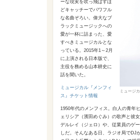
ーな現実を吹っ飛ばすほ
どキャッチーでパワフル
な名曲ぞろい。偉大なブ
ラックミュージックへの
愛が一杯に詰まった、愛
すべきミュージカルとな
っている。2015年1～2月
に上演される日本版で、
主役を務める山本耕史に
話を聞いた。
ミュージカル『メンフィ
ミュージカ
ス』チケット情報
1950年代のメンフィス。白人の青
ェリシア（濱田めぐみ）の歌声と彼女
デルレイ（ジェロ）や、従業員のゲータ
しだ。そんなある日、ラジオ局でDJ