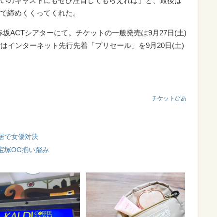
いのキャストにもぜひ注目してもらえれば」と、最後は
で締めくくってくれた。
・赤坂ACTシアターにて。チケットの一般発売は9月27日(土)
はインターネット先行先着「プリセール」を9月20日(土)
チケットぴあ
居で女優対決
宝塚OG揃い踏み