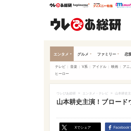
ウレぴあ総研
ハピママ*
ウレぴあ
ウレ
エンタメ
グルメ
ファミリー
恋
テレビ
音楽
V系
アイドル
映画
アニ
ヒーロー
>
>
ウレぴあ総研
エンタメ・テレビ
山本耕史主
山本耕史主演！ブロード
Xでシェア
Faceboo