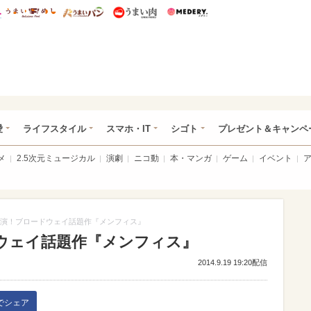
総研 ディズニー特集
mimot.
うまいめし
うまいパン
うまい肉
Medery.
ぴあ総研（うれぴあ）
愛
ライフスタイル
スマホ・IT
シゴト
プレゼント＆キャンペ
メ
2.5次元ミュージカル
演劇
ニコ動
本・マンガ
ゲーム
イベント
演！ブロードウェイ話題作『メンフィス』
ウェイ話題作『メンフィス』
2014.9.19 19:20配信
kでシェア