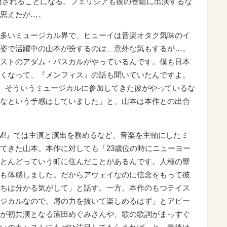
用されることになる。フェリシアも彼の番組に出演するな
思えたが…。
多いミュージカル界で、ヒューイは音楽オタク気味のイ
姿で活躍中の山本が扮するのは、意外な気もするが…。
ストのアダム・パスカルがやっているんです。僕も日本
くなって、『メンフィス』の話も聞いていたんですよ。
な、そういうミュージカルに参加してきた彼がやっているな
なという予感はしていました」と、山本は本作との出合
. BOOM!』では主演と演出を務めるなど、音楽を主軸にしたミ
てきた山本。本作に対しても「23歳位の時にニューヨー
とんどっていう町に住んだことがあるんです。人種の壁
も体感しました。だからアウェイなのに信念をもって彼
ちは分かる気がして」と話す。一方、本作のもつテイス
ジカルなので、肩の力を抜いて楽しめるはず」とアピー
が初共演となる濱田めぐみさんや、歌の歌詞がまっすぐ