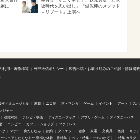
と直木賞作
望月歩「すごく幸せ」、秋元真夏「乃木
読劇に
坂時代を思い出し」『鍵泥棒のメソッド
→リブート』上演へ
の利用・著作権等
外部送信ポリシー
広告出稿・お取り組みのご相談・情報掲載
せ
.5次元ミュージカル
演劇
ニコ動
本・マンガ
ゲーム
イベント
アート
スポ
レジャー
混雑対策
テレビ・映画
ディズニーグッズ
アプリ・ゲーム
ディズニーパス
酒
コンビニ
カフェ・ショップ
ファミレス
かけ
マナー・身だしなみ
節約
ダイエット・健康
家電
文房具
雑貨
キッチ
〜シェアしたくなる〜 至福な体験・旅特集
ペット特集：ウチのかぞく
特集 カラダ