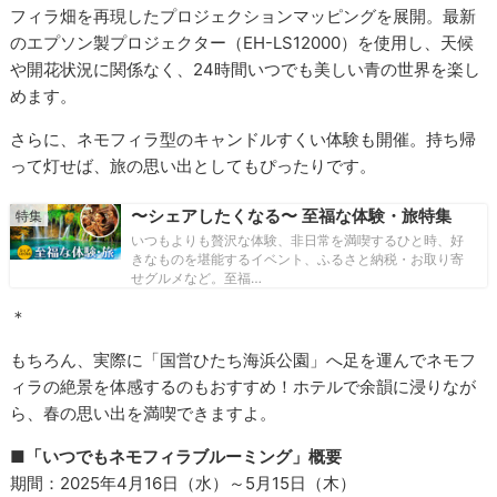
フィラ畑を再現したプロジェクションマッピングを展開。最新
のエプソン製プロジェクター（EH-LS12000）を使用し、天候
や開花状況に関係なく、24時間いつでも美しい青の世界を楽し
めます。
さらに、ネモフィラ型のキャンドルすくい体験も開催。持ち帰
って灯せば、旅の思い出としてもぴったりです。
〜シェアしたくなる〜 至福な体験・旅特集
いつもよりも贅沢な体験、非日常を満喫するひと時、好
きなものを堪能するイベント、ふるさと納税・お取り寄
せグルメなど。至福…
＊
もちろん、実際に「国営ひたち海浜公園」へ足を運んでネモフ
ィラの絶景を体感するのもおすすめ！ホテルで余韻に浸りなが
ら、春の思い出を満喫できますよ。
■「いつでもネモフィラブルーミング」概要
期間：2025年4月16日（水）～5月15日（木）