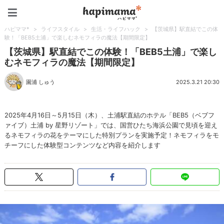
ハピママ*
ハピママ*
>
ライフスタイル
>
生活・ライフハック
>
【茨城県】駅直結でこの体
験！「BEB5土浦」で楽しむネモフィラの魔法【期間限定】
【茨城県】駅直結でこの体験！「BEB5土浦」で楽し
むネモフィラの魔法【期間限定】
園浦 しゅう
2025.3.21 20:30
2025年4月16日～5月15日（木）、土浦駅直結のホテル「BEB5（ベブフ
ァイブ）土浦 by 星野リゾート」では、国営ひたち海浜公園で見頃を迎え
るネモフィラの花をテーマにした特別プランを実施予定！ネモフィラをモ
チーフにした体験型コンテンツなど内容を紹介します