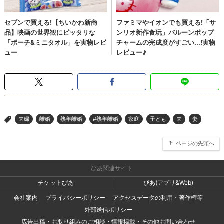
夫婦
離婚
熟年離婚
#熟年離婚
家庭
子ども
夫
妻
>
ページの先頭へ
ぴあ関連サイト
チケットぴあ
ぴあ(アプリ&Web)
会社案内
プライバシーポリシー
アクセスデータの利用・著作権等
外部送信ポリシー
広告出稿・お取り組みのご相談・情報掲載・その他お問い合わせ