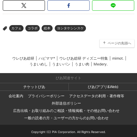
カフェ
コラボ
絵本
ヨシタケシンスケ
>
ページの先頭へ
ウレぴあ総研
|
ハピママ*
|
ウレぴあ総研 ディズニー特集
|
mimot.
|
うまいめし
|
うまいパン
|
うまい肉
|
Medery.
ぴあ関連サイト
チケットぴあ
ぴあ(アプリ&Web)
会社案内
プライバシーポリシー
アクセスデータの利用・著作権等
外部送信ポリシー
広告出稿・お取り組みのご相談・情報掲載・その他お問い合わせ
一般の読者の方・ユーザーの方からのお問い合わせ
Copyright (C) PIA Corporation. All Rights Reserved.