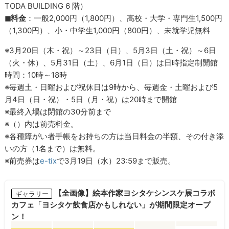
TODA BUILDING 6 階）
◼︎料金
：一般2,000円（1,800円）、高校・大学・専門生1,500円
（1,300円）、小・中学生1,000円（800円）、未就学児無料
※3月20日（木・祝）～23日（日）、5月3日（土・祝）～6日
（火・休）、5月31日（土）、6月1日（日）は日時指定制開館
時間：10時～18時
※毎週土・日曜および祝休日は9時から、毎週金・土曜および5
月4日（日・祝）・5日（月・祝）は20時まで開館
※最終入場は閉館の30分前まで
※（）内は前売料金。
※各種障がい者手帳をお持ちの方は当日料金の半額、その付き添
いの方（1名まで）は無料。
※前売券は
e-tix
で3月19日（水）23:59まで販売。
【全画像】絵本作家ヨシタケシンスケ展コラボ
ギャラリー
カフェ「ヨシタケ飲食店かもしれない」が期間限定オープ
ン！