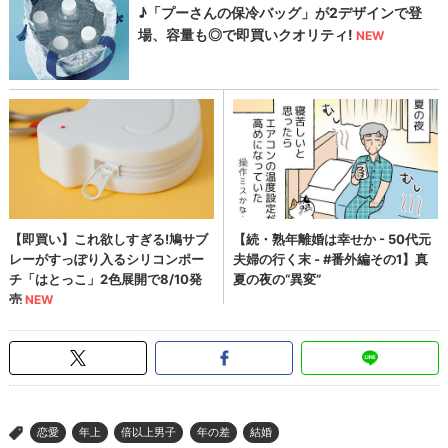
恋愛
年上
倍以上男子
年の差
結婚
>