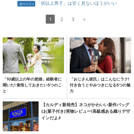
「倍以上男子」は甘く見ないほうがいい
次ページ
1
2
3
»