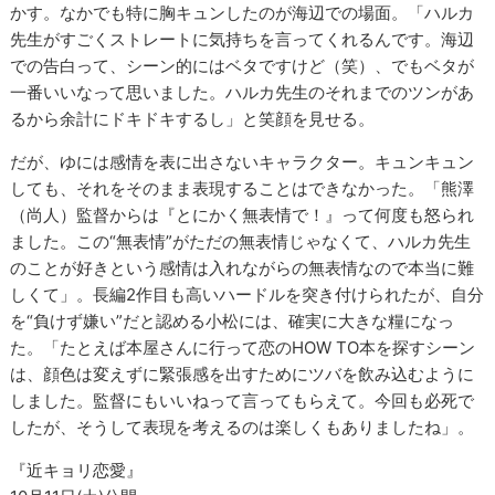
かす。なかでも特に胸キュンしたのが海辺での場面。「ハルカ
先生がすごくストレートに気持ちを言ってくれるんです。海辺
での告白って、シーン的にはベタですけど（笑）、でもベタが
一番いいなって思いました。ハルカ先生のそれまでのツンがあ
るから余計にドキドキするし」と笑顔を見せる。
だが、ゆには感情を表に出さないキャラクター。キュンキュン
しても、それをそのまま表現することはできなかった。「熊澤
（尚人）監督からは『とにかく無表情で！』って何度も怒られ
ました。この“無表情”がただの無表情じゃなくて、ハルカ先生
のことが好きという感情は入れながらの無表情なので本当に難
しくて」。長編2作目も高いハードルを突き付けられたが、自分
を“負けず嫌い”だと認める小松には、確実に大きな糧になっ
た。「たとえば本屋さんに行って恋のHOW TO本を探すシーン
は、顔色は変えずに緊張感を出すためにツバを飲み込むように
しました。監督にもいいねって言ってもらえて。今回も必死で
したが、そうして表現を考えるのは楽しくもありましたね」。
『近キョリ恋愛』