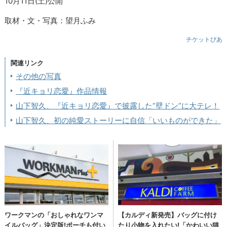
10月11日(土)公開
取材・文・写真：望月ふみ
チケットぴあ
関連リンク
その他の写真
『近キョリ恋愛』作品情報
山下智久、『近キョリ恋愛』で披露した“壁ドン”に大テレ！
山下智久、初の純愛ストーリーに自信「いいものができた」