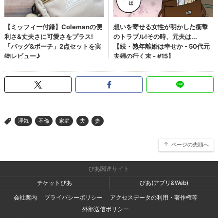
浮気
不倫
家庭
夫
妻
>
ページの先頭へ
ぴあ関連サイト
チケットぴあ
ぴあ(アプリ&Web)
会社案内
プライバシーポリシー
アクセスデータの利用・著作権等
外部送信ポリシー