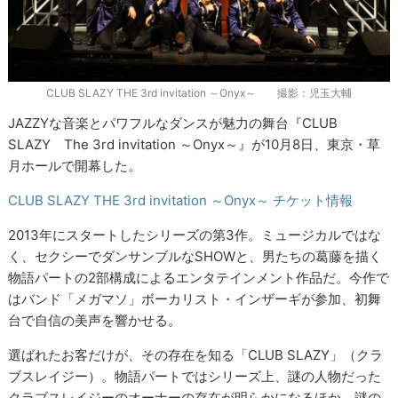
CLUB SLAZY THE 3rd invitation ～Onyx～ 撮影：児玉大輔
JAZZYな音楽とパワフルなダンスが魅力の舞台『CLUB
SLAZY The 3rd invitation ～Onyx～』が10月8日、東京・草
月ホールで開幕した。
CLUB SLAZY THE 3rd invitation ～Onyx～ チケット情報
2013年にスタートしたシリーズの第3作。ミュージカルではな
く、セクシーでダンサンブルなSHOWと、男たちの葛藤を描く
物語パートの2部構成によるエンタテインメント作品だ。今作で
はバンド「メガマソ」ボーカリスト・インザーギが参加、初舞
台で自信の美声を響かせる。
選ばれたお客だけが、その存在を知る「CLUB SLAZY」（クラ
ブスレイジー）。物語パートではシリーズ上、謎の人物だった
クラブスレイジーのオーナーの存在が明らかになるほか、謎の