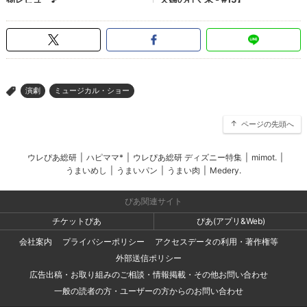
演劇
ミュージカル・ショー
>
ページの先頭へ
ウレぴあ総研
|
ハピママ*
|
ウレぴあ総研 ディズニー特集
|
mimot.
|
うまいめし
|
うまいパン
|
うまい肉
|
Medery.
ぴあ関連サイト
チケットぴあ
ぴあ(アプリ&Web)
会社案内
プライバシーポリシー
アクセスデータの利用・著作権等
外部送信ポリシー
広告出稿・お取り組みのご相談・情報掲載・その他お問い合わせ
一般の読者の方・ユーザーの方からのお問い合わせ