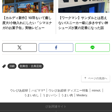
演劇
歌舞伎・古典芸能
>
ページの先頭へ
ウレぴあ総研
|
ハピママ*
|
ウレぴあ総研 ディズニー特集
|
mimot.
|
うまいめし
|
うまいパン
|
うまい肉
|
Medery.
ぴあ関連サイト