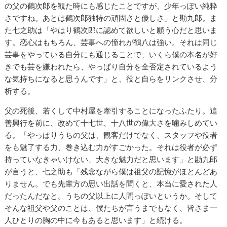
の父の鶴次郎を観た時にも感じたことですが、少年っぽい純粋
さですね。あとは鶴次郎独特の頑固さと優しさ」と勘九郎。ま
た七之助は「やはり鶴次郎に認めて欲しいと願う心だと思いま
す。恋心はもちろん、芸事への憧れが鶴八は強い。それは同じ
芸事をやっている自分にも通じることで、いくら僕の本名が好
きでも芸を嫌われたら、やっぱり自分を全否定されているよう
な気持ちになると思うんです」と、役と自らをリンクさせ、分
析する。
父の死後、若くして中村屋を牽引することになったふたり。追
善興行を前に、改めて十七世、十八世の偉大さを噛みしめてい
る。「やっぱりうちの父は、観客だけでなく、スタッフや役者
をも魅了する力、巻き込む力がすごかった。それは役者が必ず
持っていなきゃいけない、大きな魅力だと思います」と勘九郎
が言うと、七之助も「残念ながら僕は祖父の記憶がほとんどあ
りません。でも先輩方の思い出話を聞くと、本当に愛された人
だったんだなと。うちの父以上に人間っぽいというか。そして
そんな祖父や父のことは、僕たちが言うまでもなく、皆さま一
人ひとりの胸の中に今もあると思います」と続ける。