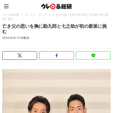
ウレぴあ総研（うれぴあ）
ウレぴあ総研
>
エンタメ・テレビ
>
亡き父の思いを胸に勘九郎と七之助が初の新
派に挑む
亡き父の思いを胸に勘九郎と七之助が初の新派に挑
む
2014.10.10 17:30配信