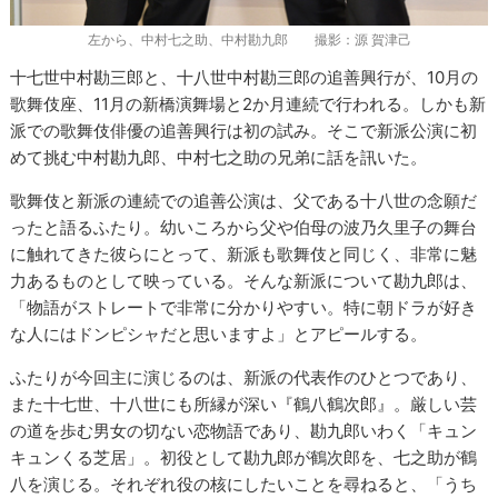
左から、中村七之助、中村勘九郎 撮影：源 賀津己
十七世中村勘三郎と、十八世中村勘三郎の追善興行が、10月の
歌舞伎座、11月の新橋演舞場と2か月連続で行われる。しかも新
派での歌舞伎俳優の追善興行は初の試み。そこで新派公演に初
めて挑む中村勘九郎、中村七之助の兄弟に話を訊いた。
歌舞伎と新派の連続での追善公演は、父である十八世の念願だ
ったと語るふたり。幼いころから父や伯母の波乃久里子の舞台
に触れてきた彼らにとって、新派も歌舞伎と同じく、非常に魅
力あるものとして映っている。そんな新派について勘九郎は、
「物語がストレートで非常に分かりやすい。特に朝ドラが好き
な人にはドンピシャだと思いますよ」とアピールする。
ふたりが今回主に演じるのは、新派の代表作のひとつであり、
また十七世、十八世にも所縁が深い『鶴八鶴次郎』。厳しい芸
の道を歩む男女の切ない恋物語であり、勘九郎いわく「キュン
キュンくる芝居」。初役として勘九郎が鶴次郎を、七之助が鶴
八を演じる。それぞれ役の核にしたいことを尋ねると、「うち