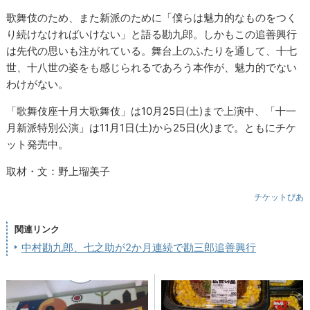
歌舞伎のため、また新派のために「僕らは魅力的なものをつく
り続けなければいけない」と語る勘九郎。しかもこの追善興行
は先代の思いも注がれている。舞台上のふたりを通して、十七
世、十八世の姿をも感じられるであろう本作が、魅力的でない
わけがない。
「歌舞伎座十月大歌舞伎」は10月25日(土)まで上演中、「十一
月新派特別公演」は11月1日(土)から25日(火)まで。ともにチケ
ット発売中。
取材・文：野上瑠美子
チケットぴあ
関連リンク
中村勘九郎、七之助が2か月連続で勘三郎追善興行