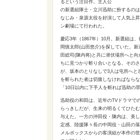
るという注目作。主人公
の新選組隊士・立川迅助に扮するのは
なじみ・泉源太役を好演して人気上昇
ン劇場にて行われた。
慶応3年（1867年）10月。新選組
岡慎太郎(山田悠介)を探していた。新
田総司(陳内将)と共に潜伏場所へと向
ちに見つかり斬り合いとなる。そのさ
が、坂本のとりなしで3人は屯所へと
を斬られた者は切腹しなければならな
「10日以内に下手人を斬れば迅助の
迅助役の和田は、近年のTVドラマで
らっきしだが、生来の明るくてひたむ
与えた。一方の沖田役・陳内は、美し
定感、陸援隊々長の中岡役・山田の落
メルボックスからの客演組が本作の世