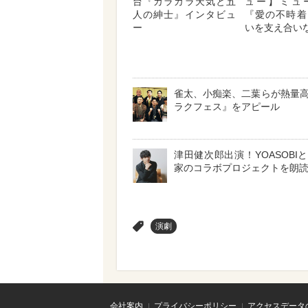
台『カラカラ天気と五
ュー】ミュ
人の紳士』インタビュ
『愛の不時着
ー
いを支え合い
雀太、小痴楽、二葉らが熱量
ラクフェス』をアピール
津田健次郎出演！YOASOBI
家のコラボプロジェクトを朗
>
演劇
会社案内
プライバシーポリシー
アクセスデータ