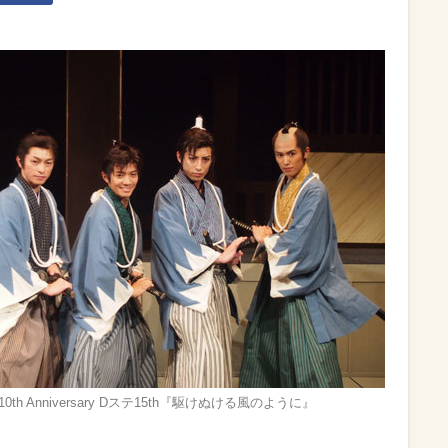
10th Anniversary Dステ15th『駆けぬける風のように』