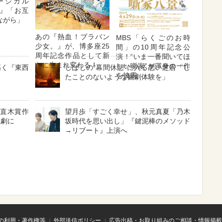
ージカル
』「お互
ながら」
あの『熱血！ブラバン
MBS「らくごのお時
少女。』が、博多座25
間」の10周年記念公
周年記念作品として新
演！“いま一番聞いてほ
たに生まれ変わる！
しい噺家”が渾身の一作
高く『東西
しばしの“幕間休憩”に入る悪い芝居「し
を披露
たことのないような観劇体験を」
と直木賞作
望月歩「すごく幸せ」、秋元真夏「乃木
読劇に
坂時代を思い出し」『鍵泥棒のメソッド
→リブート』上演へ
の利用・著作権等
外部送信ポリシー
広告出稿・お取り組みのご相談・情報掲載