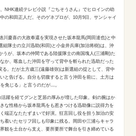
、NHK連続テレビ小説『ごちそうさん』でヒロインの幼
中の和田正人だ。そのゲネプロが、10月9日、サンシャイ
は、徳川慶喜の大政奉還を実現させた坂本龍馬(岡田達也)と中
選組隊士の立川迅助(和田)と小金井兵庫(加治将樹)は、沖
かうが、坂本の仲間である陸援隊士の南国塊人(三浦剛)た
なか、喀血した沖田を守って背中を斬られた迅助だった
戻る。だが土方歳三(遠藤雄弥)は新選組の掟として、背中
いと告げる。自分も切腹すると言う沖田を前に、土方は
罪を免じる」と言うのだが…。
の活躍を経てグンと芝居の厚みが増した印象。剣の腕はか
きな性格から坂本龍馬をも惹きつける迅助像に説得力を
く端正なたたずまいで好演。狂言回し役を担う加治の安
ち着いたセリフ回しも印象に残る。岡田や三浦らキャラ
界観を土台から支え、要所要所で舞台を引き締めている