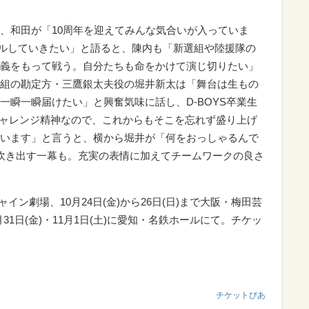
、和田が「10周年を迎えてみんな気合いが入っていま
ルしていきたい」と語ると、陳内も「新選組や陸援隊の
義をもって戦う。自分たちも命をかけて演じ切りたい」
組の勘定方・三鷹銀太夫役の堀井新太は「舞台は生もの
一瞬一瞬届けたい」と興奮気味に話し、D-BOYS卒業生
はチャレンジ精神なので、これからもそこを忘れず盛り上げ
います」と言うと、横から堀井が「何をおっしゃるんで
吹き出す一幕も。充実の表情に加えてチームワークの良さ
ャイン劇場、10月24日(金)から26日(日)まで大阪・梅田芸
31日(金)・11月1日(土)に愛知・名鉄ホールにて。チケッ
チケットぴあ