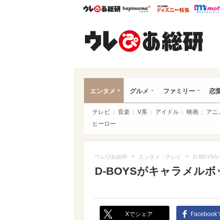
ウレぴあ総研
ハピママ*
ウレぴあ
ウレ
エンタメ
グルメ
ファミリー
恋
テレビ
音楽
V系
アイドル
映画
アニ
ヒーロー
>
>
ウレぴあ総研
エンタメ・テレビ
D-BOY
D-BOYSがキャラメル
Xでシェア
Faceboo