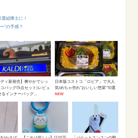
新選組隊士に！
ー”の予感？