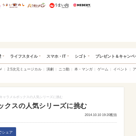
総研 ディズニー特集
mimot.
うまいめし
うまいパン
うまい肉
Medery.
ぴあ総研（うれぴあ）
愛
ライフスタイル
スマホ・IT
シゴト
プレゼント＆キャンペ
メ
2.5次元ミュージカル
演劇
ニコ動
本・マンガ
ゲーム
イベント
Sがキャラメルボックスの人気シリーズに挑む
ボックスの人気シリーズに挑む
2014.10.10 19:20配信
kでシェア