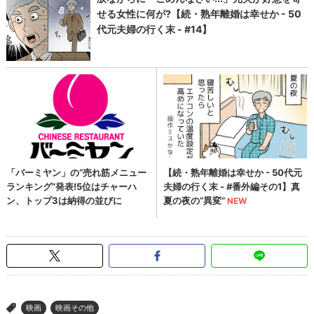
映画
映画その他
>