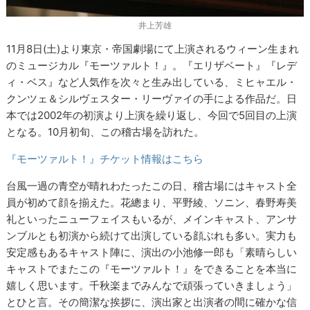
井上芳雄
11月8日(土)より東京・帝国劇場にて上演されるウィーン生まれ
のミュージカル『モーツァルト！』。『エリザベート』『レデ
ィ・ベス』など人気作を次々と生み出している、ミヒャエル・
クンツェ＆シルヴェスター・リーヴァイの手による作品だ。日
本では2002年の初演より上演を繰り返し、今回で5回目の上演
となる。10月初旬、この稽古場を訪れた。
『モーツァルト！』チケット情報はこちら
台風一過の青空が晴れわたったこの日、稽古場にはキャスト全
員が初めて顔を揃えた。花總まり、平野綾、ソニン、春野寿美
礼といったニューフェイスもいるが、メインキャスト、アンサ
ンブルとも初演から続けて出演している顔ぶれも多い。実力も
安定感もあるキャスト陣に、演出の小池修一郎も「素晴らしい
キャストでまたこの『モーツァルト！』をできることを本当に
嬉しく思います。千秋楽までみんなで頑張っていきましょう」
とひと言。その簡潔な挨拶に、演出家と出演者の間に確かな信