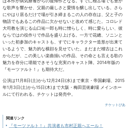
は本作が病気療養からの復帰作となる。すでに稽古場でも豊か
な歌声を響かせ、父親の厳しさと愛情を醸し出している。さら
にやはり居るだけで場が引き締まるこの人の存在は、父と子の
物語でもあるこの作品に欠かせないと改めて感じた。コロレド
大司教を演じる山口祐一郎も時に憎らしく、時に愛らしい、彼
ならではの役作りで作品を盛り上げる。一方で花總、ソニンと
いった初参加のキャストも、すでにキャラクター造形が出来て
いるようで、魅力的な横顔を見せていた。まだまだ稽古はこれ
からだが、この美しい楽曲揃いの作品、その命とも言える歌の
魅力を存分に堪能できそうな充実のキャスト陣。2014年版の
『モーツァルト！』も期待大だ。
公演は11月8日(土)から12月24日(水)まで東京・帝国劇場、2015
年1月3日(土)から15日(木)まで大阪・梅田芸術劇場 メインホー
ルにて行われる。チケットは発売中。
チケットぴあ
関連リンク
『モーツァルト！』共演者も市村正親へエール！