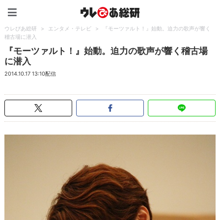
ウレぴあ総研（うれぴあ）
ウレぴあ総研
>
エンタメ・テレビ
>
『モーツァルト！』始動。迫力の歌声が響く
稽古場に潜入
『モーツァルト！』始動。迫力の歌声が響く稽古場
に潜入
2014.10.17 13:10配信