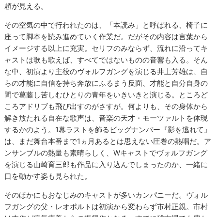
頼が見える。
その空気の中で行われたのは、「本読み」と呼ばれる、椅子に
座って脚本を読み進めていく作業だ。だがその内容は言葉から
イメージする以上に充実。セリフのみならず、流れに沿ってキ
ャストは歌も歌えば、すべてではないものの音響も入る。そん
な中、初演より主役のヴォルフガングを演じる井上芳雄は、自
らの才能に自信を持ち奔放にふるまう反面、才能と自分自身の
間で葛藤し苦しむひとりの青年をいきいきと演じる。ところど
ころアドリブも飛び出すのがさすが。何よりも、その身体から
解き放たれる自在な歌声は、音楽の天才・モーツァルトを体現
するかのよう。1幕ラストを飾るビッグナンバー『影を逃れて』
は、まだ舞台本番まで1ヵ月あるとは思えない圧巻の熱唱だ。ア
ンサンブルの熱量も素晴らしく、Wキャストでヴォルフガング
を演じる山崎育三郎も作品に入り込んでしまったのか、一緒に
口を動かす姿も見られた。
そのほかにもおなじみのキャストが多いカンパニーだ。ヴォル
フガングの父・レオポルトは初演から変わらず市村正親。市村