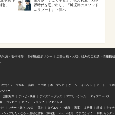
と直木賞作
望月歩「すごく幸せ」、秋元真夏「乃木
読劇に
坂時代を思い出し」『鍵泥棒のメソッド
→リブート』上演へ
の利用・著作権等
外部送信ポリシー
広告出稿・お取り組みのご相談・情報掲載
せ
.5次元ミュージカル
演劇
ニコ動
本・マンガ
ゲーム
イベント
アート
スポ
レジャー
混雑対策
テレビ・映画
ディズニーグッズ
アプリ・ゲーム
ディズニーパス
酒
コンビニ
カフェ・ショップ
ファミレス
かけ
マナー・身だしなみ
節約
ダイエット・健康
家電
文房具
雑貨
キッチ
〜シェアしたくなる〜 至福な体験・旅特集
ペット特集：ウチのかぞく
特集 カラダ