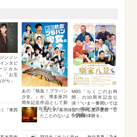
ジンジン
・インタビ
ージカル
』「お互
ながら」
あの『熱血！ブラバン
MBS「らくごのお時
少女。』が、博多座25
間」の10周年記念公
周年記念作品として新
演！“いま一番聞いてほ
たに生まれ変わる！
しい噺家”が渾身の一作
高く『東西
しばしの“幕間休憩”に入る悪い芝居「し
を披露
たことのないような観劇体験を」