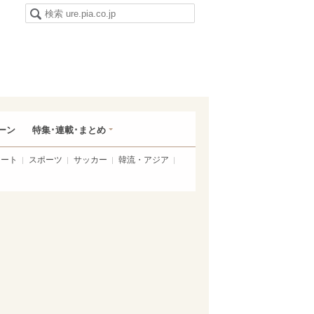
ーン
特集･連載･まとめ
アート
スポーツ
サッカー
韓流・アジア