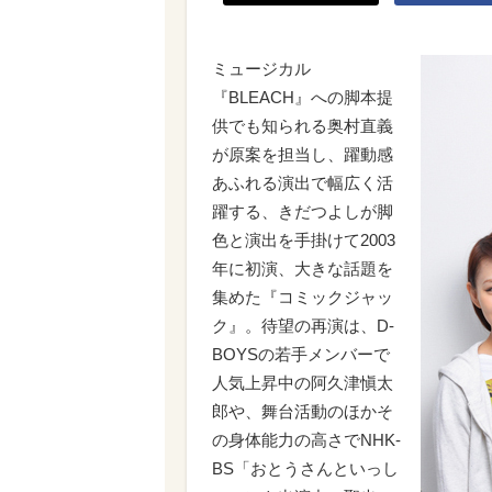
ミュージカル
『BLEACH』への脚本提
供でも知られる奥村直義
が原案を担当し、躍動感
あふれる演出で幅広く活
躍する、きだつよしが脚
色と演出を手掛けて2003
年に初演、大きな話題を
集めた『コミックジャッ
ク』。待望の再演は、D-
BOYSの若手メンバーで
人気上昇中の阿久津愼太
郎や、舞台活動のほかそ
の身体能力の高さでNHK-
BS「おとうさんといっし