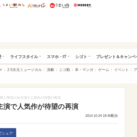
総研 ディズニー特集
mimot.
うまいめし
うまいパン
うまい肉
Medery.
ぴあ総研（うれぴあ）
愛
ライフスタイル
スマホ・IT
シゴト
プレゼント＆キャンペ
メ
2.5次元ミュージカル
演劇
ニコ動
本・マンガ
ゲーム
イベント
郎と聖也のＷ主演で人気作が待望の再演
主演で人気作が待望の再演
2014.10.24 18:40配信
kでシェア