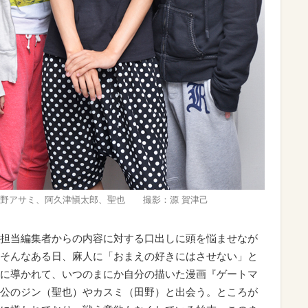
田野アサミ、阿久津愼太郎、聖也 撮影：源 賀津己
担当編集者からの内容に対する口出しに頭を悩ませなが
そんなある日、麻人に「おまえの好きにはさせない」と
に導かれて、いつのまにか自分の描いた漫画『ゲートマ
公のジン（聖也）やカスミ（田野）と出会う。ところが