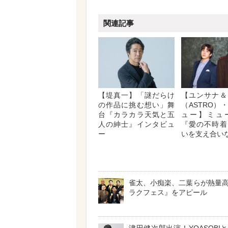
関連記事
【堤真一】「謎だらけ
【ユンサナ＆
の作品に挑む想い」舞
（ASTRO）
台『カラカラ天気と五
ュー】ミュ
人の紳士』インタビュ
『愛の不時着
ー
いを支え合い
雀太、小痴楽、二葉らが熱量
ラクフェス』をアピール