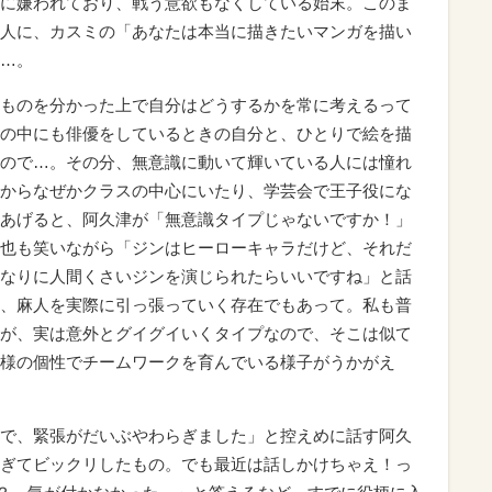
に嫌われており、戦う意欲もなくしている始末。このま
人に、カスミの「あなたは本当に描きたいマンガを描い
…。
ものを分かった上で自分はどうするかを常に考えるって
の中にも俳優をしているときの自分と、ひとりで絵を描
ので…。その分、無意識に動いて輝いている人には憧れ
からなぜかクラスの中心にいたり、学芸会で王子役にな
あげると、阿久津が「無意識タイプじゃないですか！」
也も笑いながら「ジンはヒーローキャラだけど、それだ
なりに人間くさいジンを演じられたらいいですね」と話
、麻人を実際に引っ張っていく存在でもあって。私も普
が、実は意外とグイグイいくタイプなので、そこは似て
様の個性でチームワークを育んでいる様子がうかがえ
で、緊張がだいぶやわらぎました」と控えめに話す阿久
ぎてビックリしたもの。でも最近は話しかけちゃえ！っ