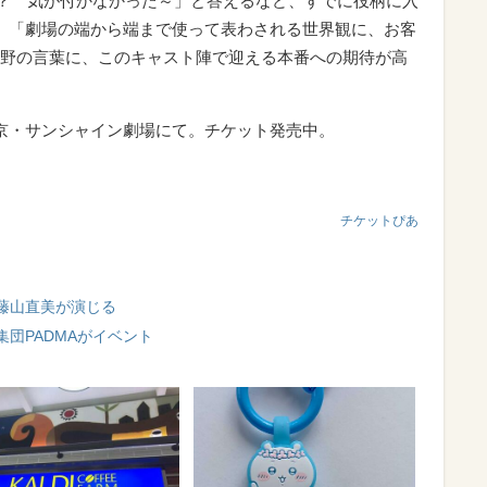
の？ 気が付かなかった～」と答えるなど、すでに役柄に入
。「劇場の端から端まで使って表わされる世界観に、お客
野の言葉に、このキャスト陣で迎える本番への期待が高
まで東京・サンシャイン劇場にて。チケット発売中。
チケットぴあ
藤山直美が演じる
団PADMAがイベント