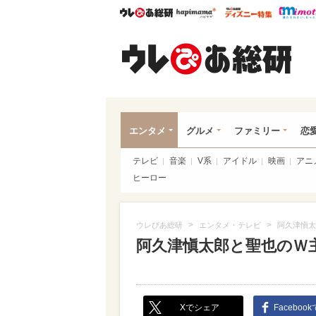
ウレぴあ総研
ハピママ*
ウレぴあ
ウレ
エンタメ
グルメ
ファミリー
恋
テレビ
音楽
V系
アイドル
映画
アニ
ヒーロー
>
>
ウレぴあ総研
エンタメ・テレビ
阿久津愼太
阿久津愼太郎と聖也のＷ
Xでシェア
Faceboo