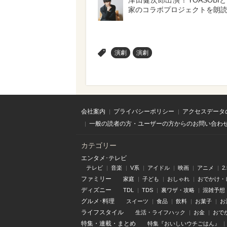
津田健次郎出演！YOASOBI
家のコラボプロジェクトを朗
>
演劇
演劇
会社案内
プライバシーポリシー
アクセスデータ
一般の読者の方・ユーザーの方からのお問い合わ
カテゴリー
エンタメ･テレビ
テレビ
音楽
V系
アイドル
映画
アニメ
2
ファミリー
家庭
子ども
おしゃれ
おでかけ・
ディズニー
TDL
TDS
裏ワザ・攻略
混雑予想
グルメ･料理
スイーツ
食品
飲料
お菓子
お
ライフスタイル
生活・ライフハック
お金
おで
特集
・
連載
・
まとめ
特集『おいしいウチごはん』