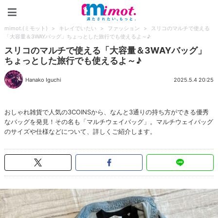
mimot.(ミモット)
mimot.(ミモット)
>
キレイでいたい
>
ファッション
>
スリコのマルチで使える
「大容量＆3WAYバッグ」ちょっとした旅行でも使えるよ～♪
スリコのマルチで使える「大容量＆3WAYバッグ」
ちょっとした旅行でも使えるよ～♪
Hanako Iguchi
2025.5.4 20:25
おしゃれ雑貨で人気の3COINSから、なんと3通りの持ち方ができる優秀
なバッグを発見！その名も「マルチウェイバッグ」。マルチウェイバッグ
のサイズや仕様などについて、詳しくご紹介します。