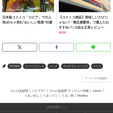
3COINS
スリーコインズ
バッグ
マルチウェイバッグ
スリコ
>
ページの先頭へ
ウレぴあ総研
|
ハピママ*
|
ウレぴあ総研 ディズニー特集
|
mimot.
|
うまいめし
|
うまいパン
|
うまい肉
|
Medery.
ぴあ関連サイト