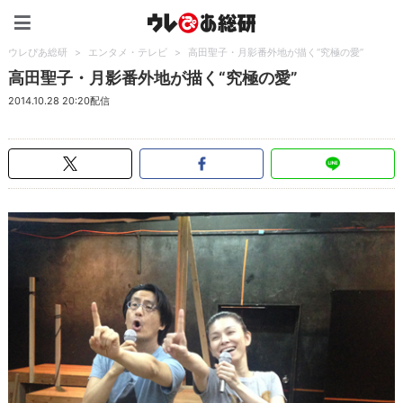
ウレぴあ総研（うれぴあ）
ウレぴあ総研
>
エンタメ・テレビ
>
高田聖子・月影番外地が描く“究極の愛”
高田聖子・月影番外地が描く“究極の愛”
2014.10.28 20:20配信