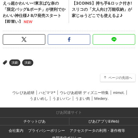
演劇
演劇
>
ページの先頭へ
ウレぴあ総研
|
ハピママ*
|
ウレぴあ総研 ディズニー特集
|
mimot.
|
うまいめし
|
うまいパン
|
うまい肉
|
Medery.
ぴあ関連サイト
チケットぴあ
ぴあ(アプリ&Web)
会社案内
プライバシーポリシー
アクセスデータの利用・著作権等
外部送信ポリシー