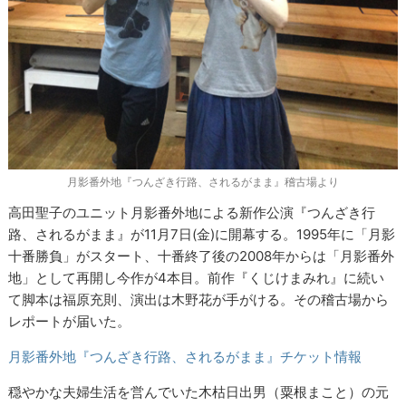
月影番外地『つんざき行路、されるがまま』稽古場より
高田聖子のユニット月影番外地による新作公演『つんざき行
路、されるがまま』が11月7日(金)に開幕する。1995年に「月影
十番勝負」がスタート、十番終了後の2008年からは「月影番外
地」として再開し今作が4本目。前作『くじけまみれ』に続い
て脚本は福原充則、演出は木野花が手がける。その稽古場から
レポートが届いた。
月影番外地『つんざき行路、されるがまま』チケット情報
穏やかな夫婦生活を営んでいた木枯日出男（粟根まこと）の元