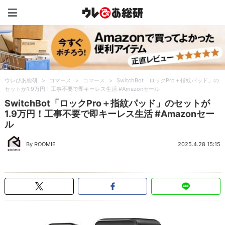
ウレぴあ総研（うれぴあ）
ウレぴあ総研
>
コマース
>
コマース
>
SwitchBot「ロックPro＋指紋パッド」の
セットが1.9万円！工事不要で即キーレス生活 #Amazonセール
SwitchBot「ロックPro＋指紋パッド」のセットが
1.9万円！工事不要で即キーレス生活 #Amazonセー
ル
By ROOMIE
2025.4.28 15:15