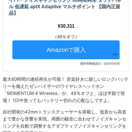
イバー ノイズキャンセリング 60時間再生 タッチパネ
ル 低遅延 aptX Adaptive マルチポイント 【国内正規
品】
30,311
（49％オフ）
PR
最終情報確認日：2025/04/28
最大60時間の連続再生が可能！ 音楽好きに嬉しいロングバッテ
リーを備えたゼンハイザーのワイヤレスヘッドホン
「MOMENTUM 4 Wireless」が、49％オフと、ほぼ半額で登
場！ 1日中使ってもバッテリー切れの心配なしですよ。
自社開発の42mmトランスデューサーを搭載し、低音から高音
まで豊かな音響を実現。周囲の騒音に合わせてノイズキャンセ
リングを自動で調整するアダプティブノイズキャンセリングを