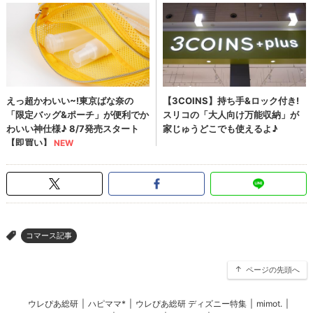
コマース記事
>
ページの先頭へ
ウレぴあ総研
|
ハピママ*
|
ウレぴあ総研 ディズニー特集
|
mimot.
|