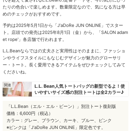
たりの色合いで楽しめます。数量限定なので、気になる方は早
めのチェックがおすすめです。
予約は2025年5月1日から「J‘aDoRe JUN ONLINE」でスター
ト。店頭での発売は2025年8月1日（金）から、「SALON adam
et rope'」各店舗で行われます。
L.L.Beanならではの丈夫さと実用性はそのままに、ファッショ
ンやライフスタイルにもなじむデザインが魅力のグローサリ
ー・トート。長く愛用できるアイテムをぜひチェックしてみて
くださいね。
L.L. Bean人気トートバッグの新型でるよ！使
いやすいサイズ感の別注トートは全2カラー♪
「L.L.Bean（エル・エル・ビーン）」別注トート復刻版
価格：6,600円（税込）
カラー：グレー、ブラウン、カーキ、ブルー、ピンク
※ピンクは「J‘aDoRe JUN ONLINE」限定色です。