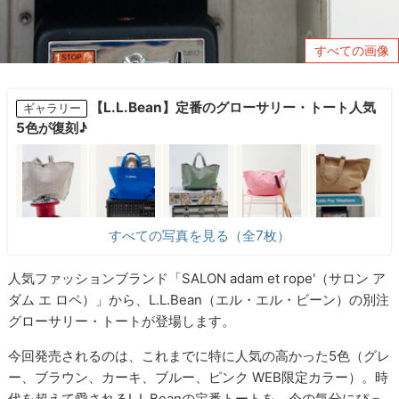
すべての画像
【L.L.Bean】定番のグローサリー・トート人気
ギャラリー
5色が復刻♪
すべての写真を見る（全7枚）
人気ファッションブランド「SALON adam et rope'（サロン ア
ダム エ ロペ）」から、L.L.Bean（エル・エル・ビーン）の別注
グローサリー・トートが登場します。
今回発売されるのは、これまでに特に人気の高かった5色（グレ
ー、ブラウン、カーキ、ブルー、ピンク WEB限定カラー）。時
代を超えて愛されるL.L.Beanの定番トートを、今の気分にぴっ