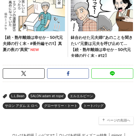
L.L.Bean
SALON adam et rope’
エルエルビーン
>
サロン アダム エ ロペ
グローサリー・トート
トートバッグ
ページの先頭へ
ウレぴあ総研
|
ハピママ*
|
ウレぴあ総研 ディズニー特集
|
mimot.
|