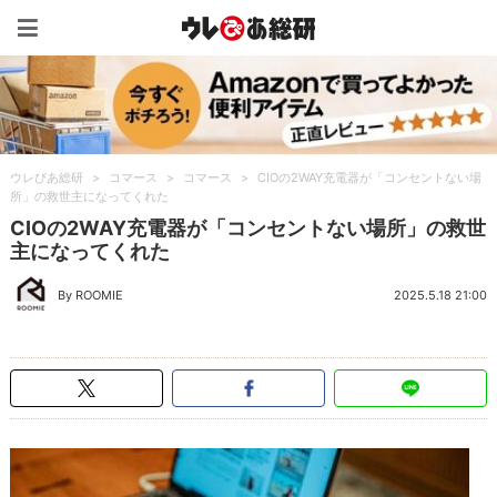
ウレぴあ総研（うれぴあ）
ウレぴあ総研
>
コマース
>
コマース
>
CIOの2WAY充電器が「コンセントない場
所」の救世主になってくれた
CIOの2WAY充電器が「コンセントない場所」の救世
主になってくれた
By ROOMIE
2025.5.18 21:00