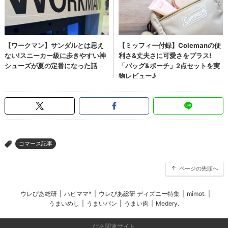
コマース記事
>
ページの先頭へ
ウレぴあ総研
|
ハピママ*
|
ウレぴあ総研 ディズニー特集
|
mimot.
|
うまいめし
|
うまいパン
|
うまい肉
|
Medery.
ぴあ関連サイト