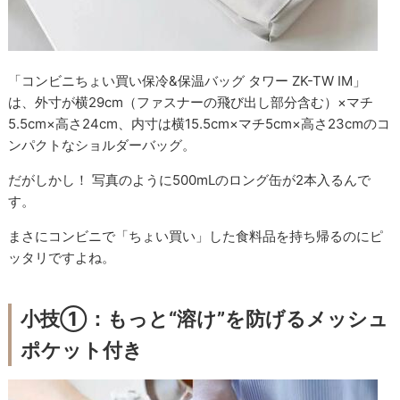
「コンビニちょい買い保冷&保温バッグ タワー ZK-TW IM」
は、外寸が横29cm（ファスナーの飛び出し部分含む）×マチ
5.5cm×高さ24cm、内寸は横15.5cm×マチ5cm×高さ23cmのコ
ンパクトなショルダーバッグ。
だがしかし！ 写真のように500mLのロング缶が2本入るんで
す。
まさにコンビニで「ちょい買い」した食料品を持ち帰るのにピ
ッタリですよね。
小技①：もっと“溶け”を防げるメッシュ
ポケット付き