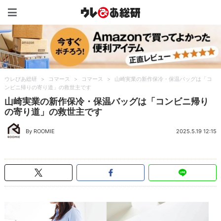
ウレぴあ総研（うれぴあ）
ウレぴあ総研
>
コマース
>
コマース
>
山崎実業の新作保冷・保温バッグは「コ
ンビニ帰りの寄り道」の救世主です
山崎実業の新作保冷・保温バッグは「コンビニ帰り
の寄り道」の救世主です
By ROOMIE
2025.5.19 12:15