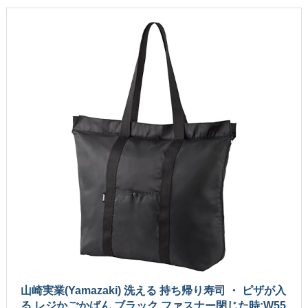
山崎実業(Yamazaki) 洗える 持ち帰り寿司 ・ ピザが入
る レジかごかばん ブラック ファスナー閉じた時:W55