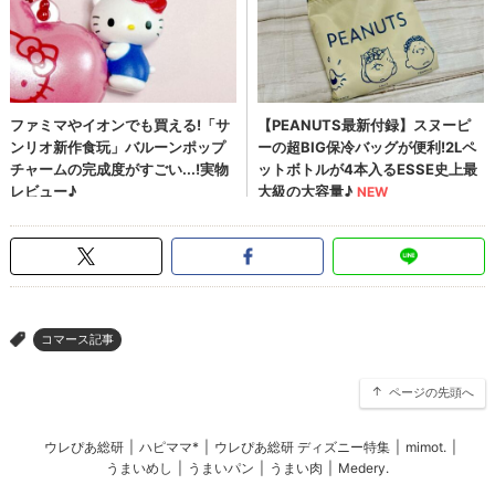
コマース記事
>
ページの先頭へ
ウレぴあ総研
|
ハピママ*
|
ウレぴあ総研 ディズニー特集
|
mimot.
|
うまいめし
|
うまいパン
|
うまい肉
|
Medery.