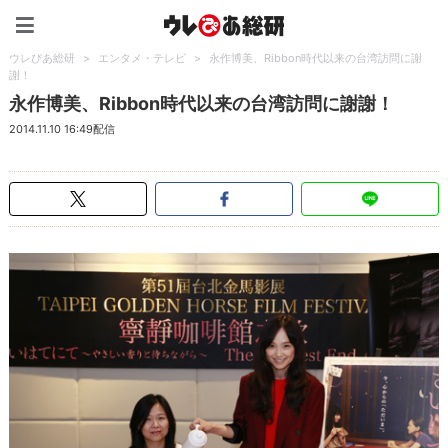
ウレぴあ総研（うれぴあ）
ウレぴあ総研
>
エンタメ・テレビ
>
永作博美、Ribbon時代以来の台湾訪問に謝
謝！
永作博美、Ribbon時代以来の台湾訪問に謝謝！
2014.11.10 16:49配信