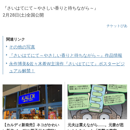
『さいはてにて～やさしい香りと待ちながら～』
2月28日(土)全国公開
チケットぴあ
関連リンク
その他の写真
『さいはてにて～やさしい香りと待ちながら～』作品情報
永作博美&佐々木希W主演作『さいはてにて』ポスタービジ
ュアル解禁！