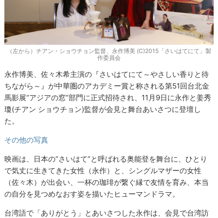
（左から）チアン・ショウチョン監督、永作博美 (C)2015「さいはてにて」製
作委員会
永作博美、佐々木希主演の『さいはてにて～やさしい香りと待
ちながら～』が中華圏のアカデミー賞と称される第51回台北金
馬影展“アジアの窓”部門に正式招待され、11月9日に永作と姜秀
瓊(チアン ショウチョン)監督が会見と舞台あいさつに登壇し
た。
その他の写真
映画は、日本の“さいはて”と呼ばれる奥能登を舞台に、ひとり
で気丈に生きてきた女性（永作）と、シングルマザーの女性
（佐々木）が出会い、一杯の珈琲が繋ぐ縁で友情を育み、本当
の自分を見つめなおす姿を描いたヒューマンドラマ。
台湾語で「ありがとう」とあいさつした永作は、会見で台湾訪