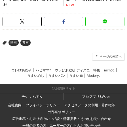
映画
邦画
>
ページの先頭へ
ウレぴあ総研
|
ハピママ*
|
ウレぴあ総研 ディズニー特集
|
mimot.
|
うまいめし
|
うまいパン
|
うまい肉
|
Medery.
ぴあ関連サイト
チケットぴあ
ぴあ(アプリ&Web)
会社案内
プライバシーポリシー
アクセスデータの利用・著作権等
外部送信ポリシー
広告出稿・お取り組みのご相談・情報掲載・その他お問い合わせ
一般の読者の方・ユーザーの方からのお問い合わせ