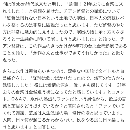
問はRibbon時代以来だと明し、「謝謝！ 21年ぶりに台湾に来
れました！」と笑顔を見せた。チアン監督との撮影について
「監督は慣れない日本という土地での演出、日本人の演技レベ
ルを察するのは非常に困難だったと思います。ただ監督のやり
方は非常に魅力的に見えましたので、演出の指し示す方向を探
ろうと一生懸命に聞いて演じようと思いました」と語った。チ
アン監督は、この作品のきっかけが5年前の台北金馬影展である
ことを語り、「永作さんと仕事ができてうれしかった」と振り
返った。
さらに永作は舞台あいさつでは、流暢な中国語でタイトルと自
己紹介をし、「珈琲は飲むばかりだったので、焙煎の仕方から
勉強しました！ 役には愛情の深さ、優しさも感じてます。21年
ぶりの台湾は全然違う街になってたと感じています」とコメン
ト。Q＆Aで、永作の熱烈なファンだという男性から、歓迎の言
葉と芝居をどう捉えているか？と質問されると「ファンでいて
くれて謝謝。芝居は人生勉強の場、修行の場と思っています。
人間、日々何が起こるかわからない。役をやる度に日々楽しも
うと思います」と回答した。