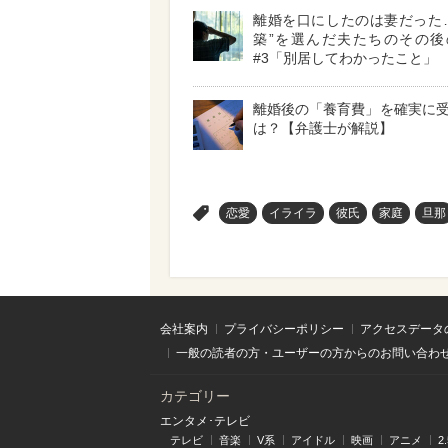
離婚を口にしたのは妻だった
築”を選んだ夫たちのその後
#3「別居してわかったこと」
離婚後の「養育費」を確実に
は？【弁護士が解説】
>
恋愛
イライラ
彼氏
家庭
旦那
会社案内
プライバシーポリシー
アクセスデータ
一般の読者の方・ユーザーの方からのお問い合わ
カテゴリー
エンタメ･テレビ
テレビ
音楽
V系
アイドル
映画
アニメ
2