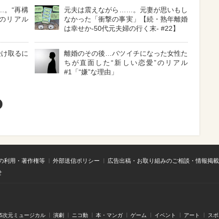
…。“再構
元夫は震えながら……。元妻が思いもし
のリアル
なかった「衝撃の事実」【続・熟年離婚
は幸せか-50代元夫婦の行く末- #22】
受け取るに
離婚のその後…バツイチになった女性た
ちが直面した“新しい恋愛”のリアル
#1「“嫌”な理由」
の利用・著作権等
外部送信ポリシー
広告出稿・お取り組みのご相談・情報掲載
せ
.5次元ミュージカル
演劇
ニコ動
本・マンガ
ゲーム
イベント
アート
スポ