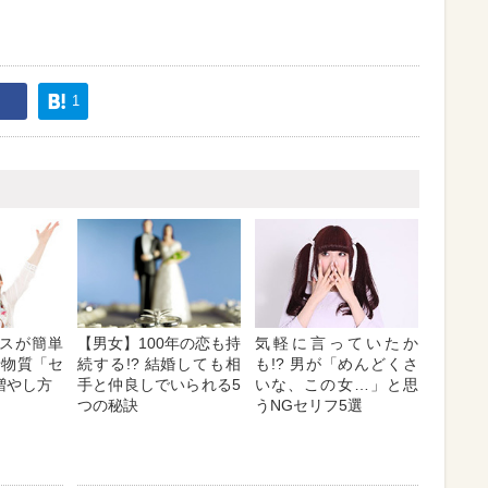
1
スが簡単
【男女】100年の恋も持
気軽に言っていたか
せ物質「セ
続する!? 結婚しても相
も!? 男が「めんどくさ
増やし方
手と仲良しでいられる5
いな、この女…」と思
つの秘訣
うNGセリフ5選