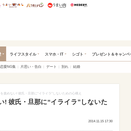
総研 ディズニー特集
mimot.
うまいめし
うまいパン
うまい肉
Medery.
ぴあ総研（うれぴあ）
愛
ライフスタイル
スマホ・IT
シゴト
プレゼント＆キャンペ
恋愛NG集
片思い・告白
デート
別れ
結婚
を責めない! 彼氏・旦那に“イライラ”しないための心構え
! 彼氏・旦那に“イライラ”しないた
2014.11.15 17:30