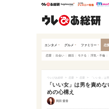
ウレぴあ総研
ハピママ*
ウレぴあ
ウレ
エンタメ
グルメ
ファミリー
恋
恋愛
出会い
婚活
モテる
浮気・不倫
>
>
>
ウレぴあ総研
恋愛
恋愛
「いい女」は男
「いい女」は男を責めない
めの心構え
岡田 愛香