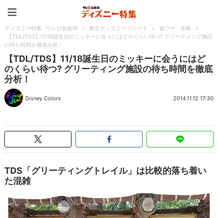
ディズニー特集 -ウレぴあ
ディズニー特集 -ウレぴあ総研
>
東京ディズニーリゾート
>
裏ワザ・攻略
>
【TDL/TDS】11/18誕生日のミッキーに会うにはどのくらい待つ? グリーティング施設
の待ち時間を徹底分析！
【TDL/TDS】11/18誕生日のミッキーに会うにはど
のくらい待つ? グリーティング施設の待ち時間を徹底
分析！
Disney Colors
2014.11.12 17:30
TDS「グリーティングトレイル」は比較的落ち着い
た混雑