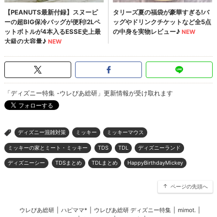
「ディズニー特集 -ウレぴあ総研」更新情報が受け取れます
ディズニー混雑対策
ミッキー
ミッキーマウス
>
ミッキーの家とミート・ミッキー
TDS
TDL
ディズニーランド
ディズニーシー
TDSまとめ
TDLまとめ
HappyBirthdayMickey
ページの先頭へ
ウレぴあ総研
|
ハピママ*
|
ウレぴあ総研 ディズニー特集
|
mimot.
|