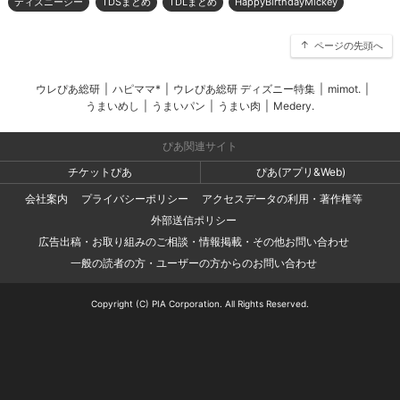
ディズニーシー
TDSまとめ
TDLまとめ
HappyBirthdayMickey
ページの先頭へ
ウレぴあ総研
|
ハピママ*
|
ウレぴあ総研 ディズニー特集
|
mimot.
|
うまいめし
|
うまいパン
|
うまい肉
|
Medery.
ぴあ関連サイト
チケットぴあ
ぴあ(アプリ&Web)
会社案内
プライバシーポリシー
アクセスデータの利用・著作権等
外部送信ポリシー
広告出稿・お取り組みのご相談・情報掲載・その他お問い合わせ
一般の読者の方・ユーザーの方からのお問い合わせ
Copyright (C) PIA Corporation. All Rights Reserved.