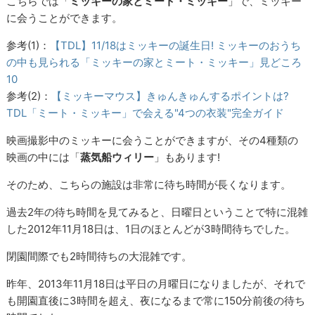
こちらでは「
ミッキーの家とミート・ミッキー
」で、ミッキー
に会うことができます。
参考(1)：
【TDL】11/18はミッキーの誕生日! ミッキーのおうち
の中も見られる「ミッキーの家とミート・ミッキー」見どころ
10
参考(2)：
【ミッキーマウス】きゅんきゅんするポイントは?
TDL「ミート・ミッキー」で会える"4つの衣装"完全ガイド
映画撮影中のミッキーに会うことができますが、その4種類の
映画の中には「
蒸気船ウィリー
」もあります!
そのため、こちらの施設は非常に待ち時間が長くなります。
過去2年の待ち時間を見てみると、日曜日ということで特に混雑
した2012年11月18日は、1日のほとんどが3時間待ちでした。
閉園間際でも2時間待ちの大混雑です。
昨年、2013年11月18日は平日の月曜日になりましたが、それで
も開園直後に3時間を超え、夜になるまで常に150分前後の待ち