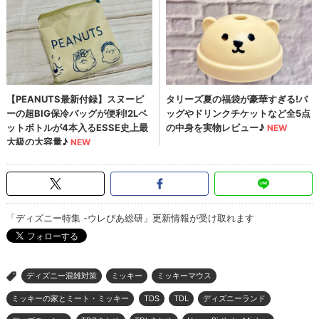
「ディズニー特集 -ウレぴあ総研」更新情報が受け取れます
ディズニー混雑対策
ミッキー
ミッキーマウス
>
ミッキーの家とミート・ミッキー
TDS
TDL
ディズニーランド