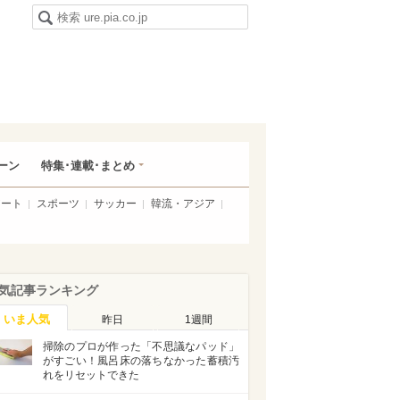
ーン
特集･連載･まとめ
アート
スポーツ
サッカー
韓流・アジア
気記事ランキング
いま人気
昨日
1週間
掃除のプロが作った「不思議なパッド」
がすごい！風呂床の落ちなかった蓄積汚
れをリセットできた