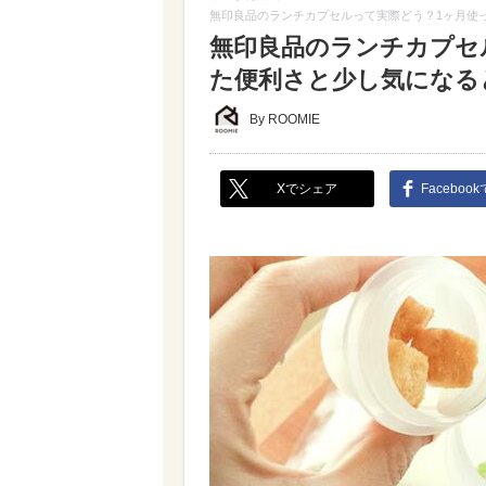
無印良品のランチカプセルって実際どう？1ヶ月使
無印良品のランチカプセ
た便利さと少し気になる
By ROOMIE
Xでシェア
Faceboo