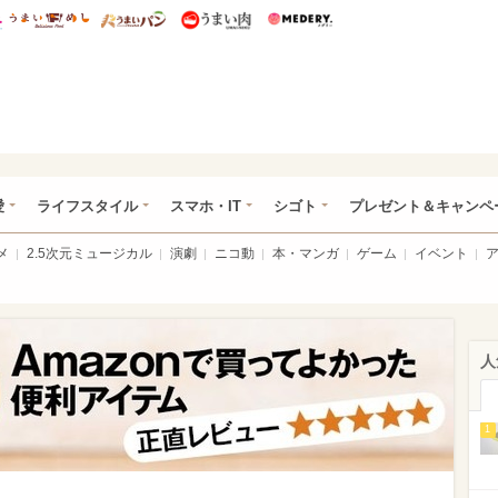
総研 ディズニー特集
mimot.
うまいめし
うまいパン
うまい肉
Medery.
ぴあ総研（うれぴあ）
愛
ライフスタイル
スマホ・IT
シゴト
プレゼント＆キャンペ
メ
2.5次元ミュージカル
演劇
ニコ動
本・マンガ
ゲーム
イベント
人
1