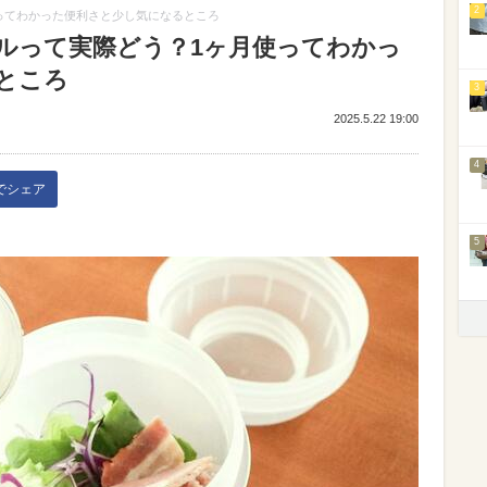
2
ってわかった便利さと少し気になるところ
ルって実際どう？1ヶ月使ってわかっ
ところ
3
2025.5.22 19:00
4
kでシェア
5