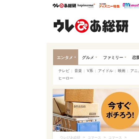
ウレぴあ総研
ハピママ*
ウレぴあ
ウレ
エンタメ
グルメ
ファミリー
恋
テレビ
音楽
V系
アイドル
映画
アニ
ヒーロー
>
>
>
ウレぴあ総研
コマース
コマース