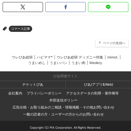
コマース記事
>
ページの先頭へ
ウレぴあ総研
|
ハピママ*
|
ウレぴあ総研 ディズニー特集
|
mimot.
|
うまいめし
|
うまいパン
|
うまい肉
|
Medery.
ぴあ関連サイト
チケットぴあ
ぴあ(アプリ&Web)
会社案内
プライバシーポリシー
アクセスデータの利用・著作権等
外部送信ポリシー
広告出稿・お取り組みのご相談・情報掲載・その他お問い合わせ
一般の読者の方・ユーザーの方からのお問い合わせ
Copyright (C) PIA Corporation. All Rights Reserved.