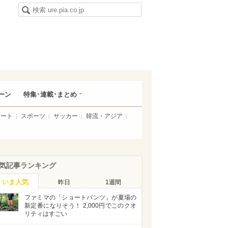
ーン
特集･連載･まとめ
アート
スポーツ
サッカー
韓流・アジア
気記事ランキング
いま人気
昨日
1週間
ファミマの「ショートパンツ」が夏場の
新定番になりそう！ 2,000円でこのクオ
リティはすごい