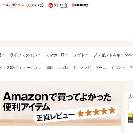
総研 ディズニー特集
mimot.
うまいめし
うまいパン
うまい肉
Medery.
ぴあ総研（うれぴあ）
愛
ライフスタイル
スマホ・IT
シゴト
プレゼント＆キャンペ
メ
2.5次元ミュージカル
演劇
ニコ動
本・マンガ
ゲーム
イベント
人
1