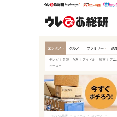
ウレぴあ総研
ハピママ*
ウレぴあ
ウレ
エンタメ
グルメ
ファミリー
恋
テレビ
音楽
V系
アイドル
映画
アニ
ヒーロー
>
>
>
ウレぴあ総研
コマース
コマース