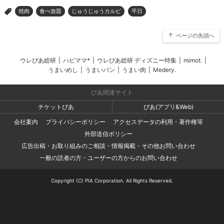
焼肉
食べ放題
じゅうじゅうカルビ
平日
>
ページの先頭へ
ウレぴあ総研
|
ハピママ*
|
ウレぴあ総研 ディズニー特集
|
mimot.
|
うまいめし
|
うまいパン
|
うまい肉
|
Medery.
ぴあ関連サイト
チケットぴあ
ぴあ(アプリ&Web)
会社案内
プライバシーポリシー
アクセスデータの利用・著作権等
外部送信ポリシー
広告出稿・お取り組みのご相談・情報掲載・その他お問い合わせ
一般の読者の方・ユーザーの方からのお問い合わせ
Copyright (C) PIA Corporation. All Rights Reserved.