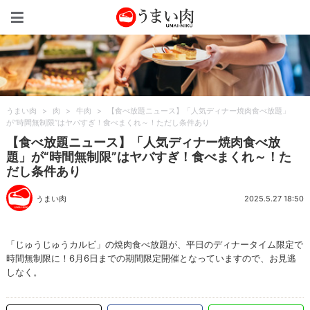
うまい肉
うまい肉
>
肉
>
牛肉
>
【食べ放題ニュース】「人気ディナー焼肉食べ放題」
が“時間無制限”はヤバすぎ！食べまくれ～！ただし条件あり
【食べ放題ニュース】「人気ディナー焼肉食べ放
題」が“時間無制限”はヤバすぎ！食べまくれ～！た
だし条件あり
うまい肉
2025.5.27 18:50
「じゅうじゅうカルビ」の焼肉食べ放題が、平日のディナータイム限定で
時間無制限に！6月6日までの期間限定開催となっていますので、お見逃
しなく。