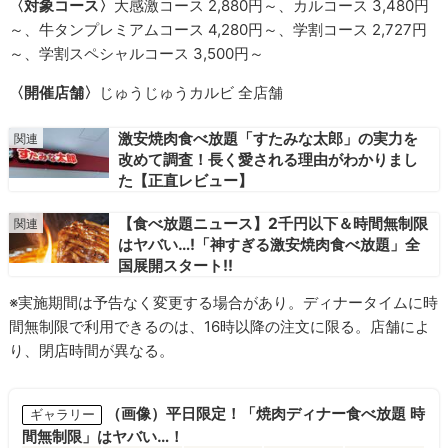
〈対象コース〉
大感激コース 2,880円～、カルコース 3,480円
～、牛タンプレミアムコース 4,280円～、学割コース 2,727円
～、学割スペシャルコース 3,500円～
〈開催店舗〉
じゅうじゅうカルビ 全店舗
激安焼肉食べ放題「すたみな太郎」の実力を
改めて調査！長く愛される理由がわかりまし
た【正直レビュー】
【食べ放題ニュース】2千円以下＆時間無制限
はヤバい…!「神すぎる激安焼肉食べ放題」全
国展開スタート!!
※実施期間は予告なく変更する場合があり。ディナータイムに時
間無制限で利用できるのは、16時以降の注文に限る。店舗によ
り、閉店時間が異なる。
（画像）平日限定！「焼肉ディナー食べ放題 時
ギャラリー
間無制限」はヤバい…！