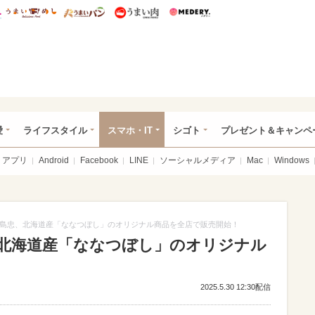
総研 ディズニー特集
mimot.
うまいめし
うまいパン
うまい肉
Medery.
ぴあ総研（うれぴあ）
愛
ライフスタイル
スマホ・IT
シゴト
プレゼント＆キャンペ
アプリ
Android
Facebook
LINE
ソーシャルメディア
Mac
Windows
島忠、北海道産「ななつぼし」のオリジナル商品を全店で販売開始！
北海道産「ななつぼし」のオリジナル
2025.5.30 12:30配信