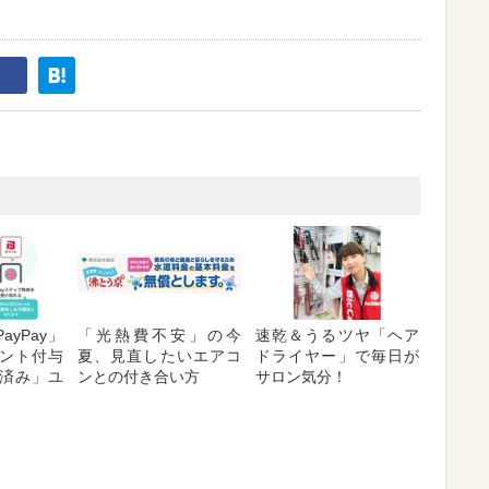
ayPay」
「光熱費不安」の今
速乾＆うるツヤ「ヘア
ント付与
夏、見直したいエアコ
ドライヤー」で毎日が
済み」ユ
ンとの付き合い方
サロン気分！