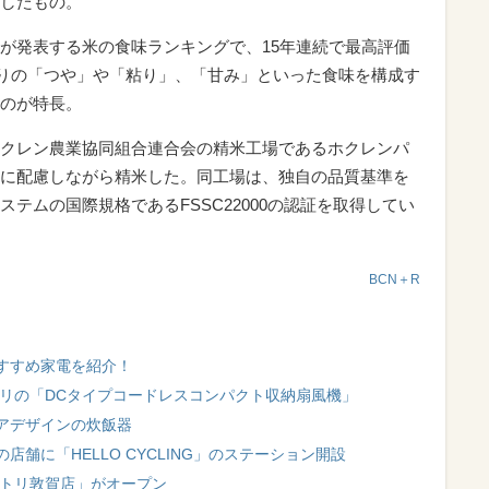
したもの。
が発表する米の食味ランキングで、15年連続で最高評価
りの「つや」や「粘り」、「甘み」といった食味を構成す
のが特長。
クレン農業協同組合連合会の精米工場であるホクレンパ
に配慮しながら精米した。同工場は、独自の品質基準を
テムの国際規格であるFSSC22000の認証を取得してい
BCN＋R
すすめ家電を紹介！
トリの「DCタイプコードレスコンパクト収納扇風機」
アデザインの炊飯器
舗に「HELLO CYCLING」のステーション開設
ニトリ敦賀店」がオープン