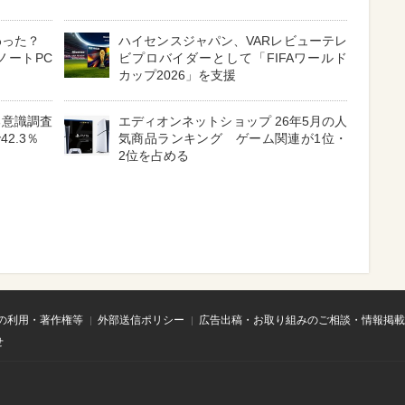
わった？
ハイセンスジャパン、VARレビューテレ
ノートPC
ビプロバイダーとして「FIFAワールド
カップ2026」を支援
る意識調査
エディオンネットショップ 26年5月の人
2.3％
気商品ランキング ゲーム関連が1位・
2位を占める
の利用・著作権等
外部送信ポリシー
広告出稿・お取り組みのご相談・情報掲載
せ