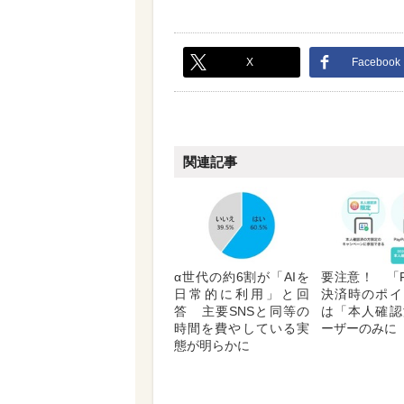
X
Facebook
関連記事
α世代の約6割が「AIを
要注意！ 「P
日常的に利用」と回
決済時のポイ
答 主要SNSと同等の
は「本人確認
時間を費やしている実
ーザーのみに
態が明らかに