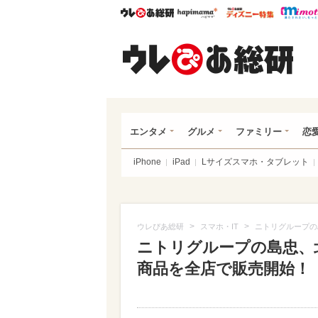
ウレぴあ総研
ハピママ*
ウレぴあ
ウレ
エンタメ
グルメ
ファミリー
恋
iPhone
iPad
Lサイズスマホ・タブレット
>
>
ウレぴあ総研
スマホ・IT
ニトリグループの
ニトリグループの島忠、
商品を全店で販売開始！