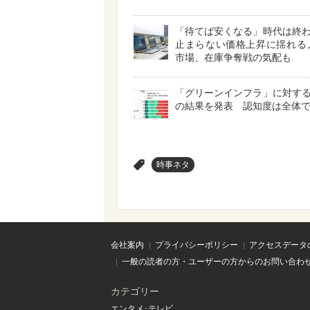
「待てば安くなる」時代は終
止まらない価格上昇に揺れる
市場、在庫争奪戦の気配も
「グリーンインフラ」に対す
の結果を発表 認知度は全体で4
>
時事ネタ
会社案内
プライバシーポリシー
アクセスデータ
一般の読者の方・ユーザーの方からのお問い合わ
カテゴリー
エンタメ･テレビ