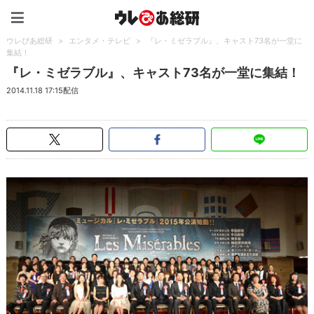
ウレぴあ総研（うれぴあ）
ウレぴあ総研
>
エンタメ・テレビ
>
『レ・ミゼラブル』、キャスト73名が一堂に
集結！
『レ・ミゼラブル』、キャスト73名が一堂に集結！
2014.11.18 17:15配信