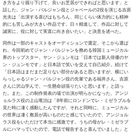
き方をより掘り下げて、良いお芝居ができればと思います」と
話した。ジャン・バルジャン役とジャベールの2役を演じる吉原
光夫は「出演する喜びはもちろん、同じくらい体力的にも精神
的にも苦しみが大きい作品です。日々精進して、作品に対して
誠実に、役に対して実直に向き合いたい」と決意を述べた。
同作は一部のキャストをオーディションで選定。そこから選ば
れ、今回初めてジャン・バルジャンを務める韓国ミュージカル
界のトップスター、ヤン・ジュンモは「日本では新人俳優のヤ
ン・ジュンモです」と日本語で笑いを交えて自己紹介。続けて
「日本語はまだまだ足りない部分があると思いますが、横にい
らっしゃるジャン・バルジャン役の先輩である福井さん、吉原
さんに沢山学んで、一生懸命頑張りたいと思います」と語っ
た。また、この制作発表の場で出演が明らかになった、アンジ
ョルラス役の上山竜治は「8年前にロンドンでレ・ミゼラブルを
見た時に凄く感動したんですが、それと同時に、ミュージカル
の世界は凄く敷居が高いものだと感じていたので、アンジョル
ラス役をいただけて本当に感激です。うちの母がレ・ミゼラブ
ルにハマっていたので、電話で報告すると喜んでいました」と