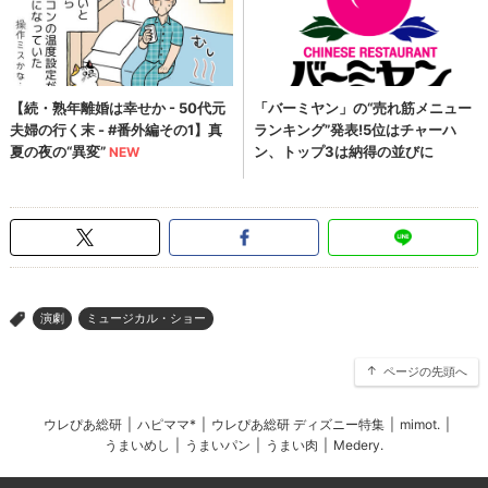
演劇
ミュージカル・ショー
>
ページの先頭へ
ウレぴあ総研
|
ハピママ*
|
ウレぴあ総研 ディズニー特集
|
mimot.
|
うまいめし
|
うまいパン
|
うまい肉
|
Medery.