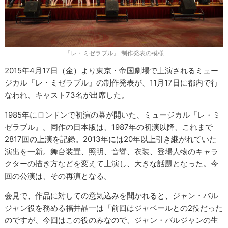
『レ・ミゼラブル』 制作発表の模様
2015年4月17日（金）より東京・帝国劇場で上演されるミュー
ジカル『レ・ミゼラブル』の制作発表が、11月17日に都内で行
なわれ、キャスト73名が出席した。
1985年にロンドンで初演の幕が開いた、ミュージカル『レ・ミ
ゼラブル』。同作の日本版は、1987年の初演以降、これまで
2817回の上演を記録。2013年には20年以上引き継がれていた
演出を一新。舞台装置、照明、音響、衣装、登場人物のキャラ
クターの描き方などを変えて上演し、大きな話題となった。今
回の公演は、その再演となる。
会見で、作品に対しての意気込みを聞かれると、ジャン・バル
ジャン役を務める福井晶一は「前回はジャベールとの2役だった
のですが、今回はこの役のみなので、ジャン・バルジャンの生