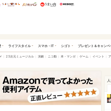
総研 ディズニー特集
mimot.
うまいめし
うまいパン
うまい肉
Medery.
ぴあ総研（うれぴあ）
愛
ライフスタイル
スマホ・IT
シゴト
プレゼント＆キャンペ
メ
2.5次元ミュージカル
演劇
ニコ動
本・マンガ
ゲーム
イベント
人
1