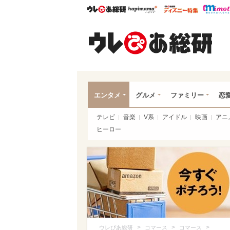
ウレぴあ総研
ハピママ*
ウレぴあ
ウレ
エンタメ
グルメ
ファミリー
恋
テレビ
音楽
V系
アイドル
映画
アニ
ヒーロー
>
>
>
ウレぴあ総研
コマース
コマース