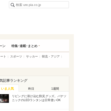
ーン
特集･連載･まとめ
アート
スポーツ
サッカー
韓流・アジア
気記事ランキング
いま人気
昨日
1週間
リビングに溶け込む防災グッズ。パナソ
ニックのLEDランタンは日常使いOK