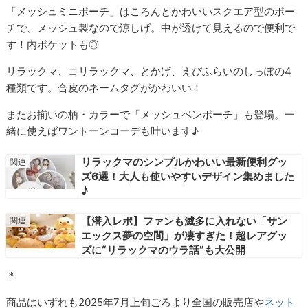
「メッシュミニポーチ」はころんとかわいいスクエア型のポー
チで、メッシュ製なので涼しげ。中が透けて見えるので便利で
す！内ポケットも◎
リラックマ、コリラックマ、とかげ、えびふらいのしっぽの4
種類です。合皮のネームタグがかわいい！
またお揃いの柄・カラーで「メッシュペンポーチ」も登場。一
緒に使えばワントーンコーデも叶います♪
リラックマのシンプルかわいい最新便利グッ
ズ6選！大人も使いやすいデザイン集めました
♪
【潜入レポ】ファンも滅多に入れない「サン
エックス夢の空間」が凄すぎた！超レアグッ
ズに“リラックマのウラ話”も大公開
＊
商品はいずれも2025年7月上旬ごろより全国の販売店や
ネット