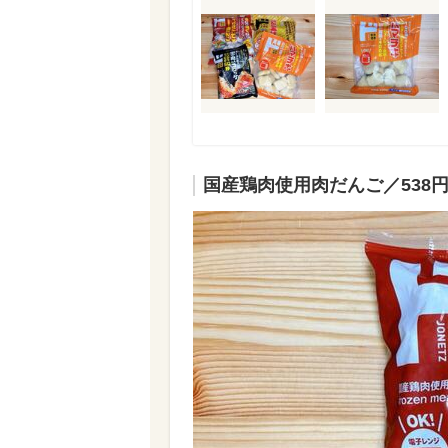
国産鶏肉使用肉だんご／538円