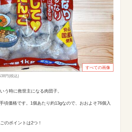
すべての画像
8円(税込)
いう時に救世主になる肉団子。
とお手頃価格です。1個あたり約13gなので、おおよそ76個入
ごのポイントは2つ！