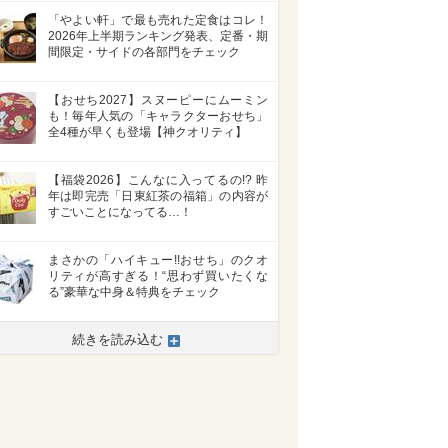
「やよい軒」で最も売れた定食はコレ！
2026年上半期ランキング発表、定番・期
間限定・サイドの各部門をチェック
【おせち2027】スヌーピーにムーミン
も！毎年人気の「キャラクターおせち」
全4種が早くも登場【神クオリティ】
【福袋2026】こんなに入ってるの!? 昨
年は即完売「日東紅茶の福箱」の内容が
すごいことになってる…！
まさかの「ハイキュー!!おせち」のクオ
リティが高すぎる！“思わず買いたくな
る”豪華な中身＆特典をチェック
続きを読み込む