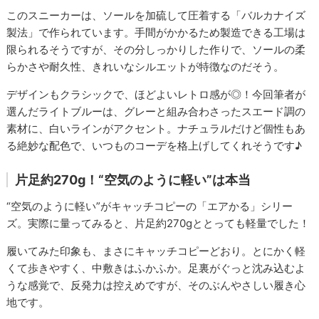
このスニーカーは、ソールを加硫して圧着する「バルカナイズ
製法」で作られています。手間がかかるため製造できる工場は
限られるそうですが、その分しっかりした作りで、ソールの柔
らかさや耐久性、きれいなシルエットが特徴なのだそう。
デザインもクラシックで、ほどよいレトロ感が◎！今回筆者が
選んだライトブルーは、グレーと組み合わさったスエード調の
素材に、白いラインがアクセント。ナチュラルだけど個性もあ
る絶妙な配色で、いつものコーデを格上げしてくれそうです♪
片足約270g！“空気のように軽い”は本当
“空気のように軽い”がキャッチコピーの「エアかる」シリー
ズ。実際に量ってみると、片足約270gととっても軽量でした！
履いてみた印象も、まさにキャッチコピーどおり。とにかく軽
くて歩きやすく、中敷きはふかふか。足裏がぐっと沈み込むよ
うな感覚で、反発力は控えめですが、そのぶんやさしい履き心
地です。